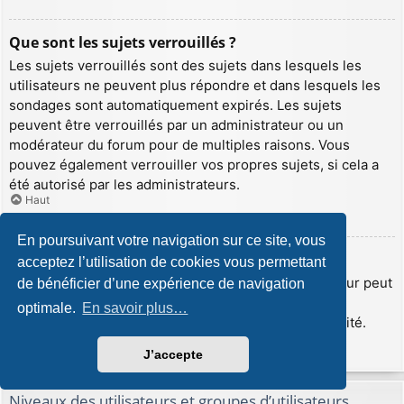
Que sont les sujets verrouillés ?
Les sujets verrouillés sont des sujets dans lesquels les
utilisateurs ne peuvent plus répondre et dans lesquels les
sondages sont automatiquement expirés. Les sujets
peuvent être verrouillés par un administrateur ou un
modérateur du forum pour de multiples raisons. Vous
pouvez également verrouiller vos propres sujets, si cela a
été autorisé par les administrateurs.
Haut
En poursuivant votre navigation sur ce site, vous
Que sont les icônes de sujet ?
acceptez l’utilisation de cookies vous permettant
Les icônes de sujet sont de petites images que l’auteur peut
de bénéficier d’une expérience de navigation
insérer afin d’illustrer le contenu de son sujet. Les
optimale.
En savoir plus…
administrateurs peuvent désactiver cette fonctionnalité.
Haut
J’accepte
Niveaux des utilisateurs et groupes d’utilisateurs