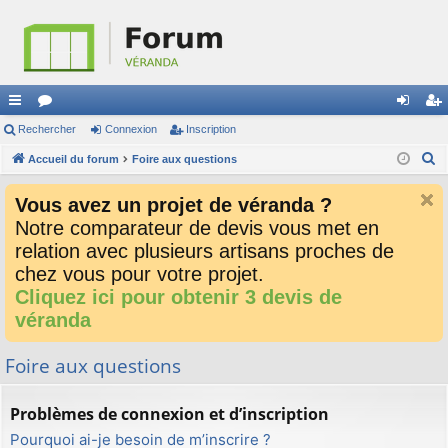
ac
Rechercher
or
Connexion
Inscription
on
ns
R
co
Accueil du forum
u
Foire aux questions
ne
cri
e
ur
m
xi
pti
Vous avez un projet de véranda ?
c
ci
s
on
on
Notre comparateur de devis vous met en
h
relation avec plusieurs artisans proches de
e
s
r
chez vous pour votre projet.
c
Cliquez ici pour obtenir 3 devis de
h
véranda
e
r
Foire aux questions
Problèmes de connexion et d’inscription
Pourquoi ai-je besoin de m’inscrire ?