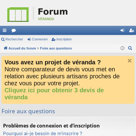
ac
Rechercher
or
Connexion
Inscription
on
ns
R
co
Accueil du forum
u
Foire aux questions
ne
cri
e
ur
m
xi
pti
Vous avez un projet de véranda ?
c
ci
s
on
on
Notre comparateur de devis vous met en
h
relation avec plusieurs artisans proches de
e
s
r
chez vous pour votre projet.
c
Cliquez ici pour obtenir 3 devis de
h
véranda
e
r
Foire aux questions
Problèmes de connexion et d’inscription
Pourquoi ai-je besoin de m’inscrire ?