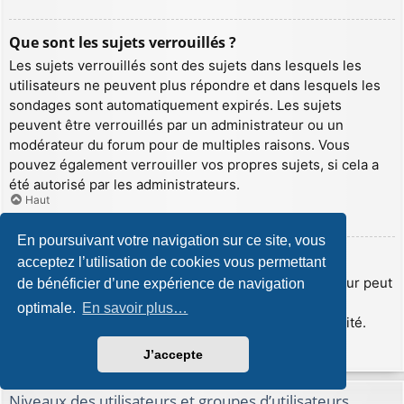
Que sont les sujets verrouillés ?
Les sujets verrouillés sont des sujets dans lesquels les
utilisateurs ne peuvent plus répondre et dans lesquels les
sondages sont automatiquement expirés. Les sujets
peuvent être verrouillés par un administrateur ou un
modérateur du forum pour de multiples raisons. Vous
pouvez également verrouiller vos propres sujets, si cela a
été autorisé par les administrateurs.
Haut
En poursuivant votre navigation sur ce site, vous
Que sont les icônes de sujet ?
acceptez l’utilisation de cookies vous permettant
Les icônes de sujet sont de petites images que l’auteur peut
de bénéficier d’une expérience de navigation
insérer afin d’illustrer le contenu de son sujet. Les
optimale.
En savoir plus…
administrateurs peuvent désactiver cette fonctionnalité.
Haut
J’accepte
Niveaux des utilisateurs et groupes d’utilisateurs