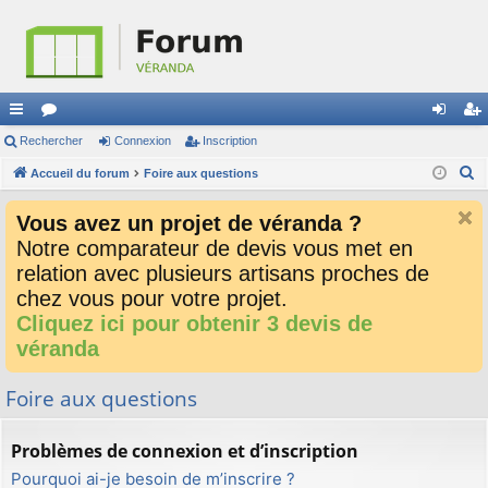
ac
Rechercher
or
Connexion
Inscription
on
ns
R
co
Accueil du forum
u
Foire aux questions
ne
cri
e
ur
m
xi
pti
Vous avez un projet de véranda ?
c
ci
s
on
on
Notre comparateur de devis vous met en
h
relation avec plusieurs artisans proches de
e
s
r
chez vous pour votre projet.
c
Cliquez ici pour obtenir 3 devis de
h
véranda
e
r
Foire aux questions
Problèmes de connexion et d’inscription
Pourquoi ai-je besoin de m’inscrire ?