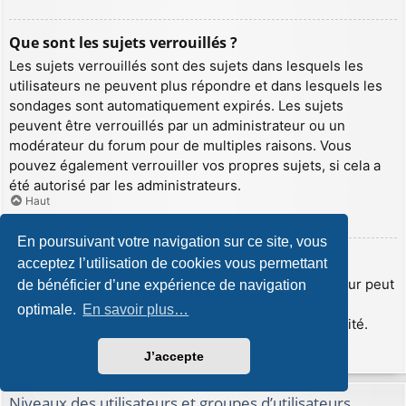
Que sont les sujets verrouillés ?
Les sujets verrouillés sont des sujets dans lesquels les
utilisateurs ne peuvent plus répondre et dans lesquels les
sondages sont automatiquement expirés. Les sujets
peuvent être verrouillés par un administrateur ou un
modérateur du forum pour de multiples raisons. Vous
pouvez également verrouiller vos propres sujets, si cela a
été autorisé par les administrateurs.
Haut
En poursuivant votre navigation sur ce site, vous
Que sont les icônes de sujet ?
acceptez l’utilisation de cookies vous permettant
Les icônes de sujet sont de petites images que l’auteur peut
de bénéficier d’une expérience de navigation
insérer afin d’illustrer le contenu de son sujet. Les
optimale.
En savoir plus…
administrateurs peuvent désactiver cette fonctionnalité.
Haut
J’accepte
Niveaux des utilisateurs et groupes d’utilisateurs