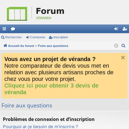
ac
Rechercher
or
Connexion
Inscription
on
ns
R
co
Accueil du forum
u
Foire aux questions
ne
cri
e
ur
m
xi
pti
Vous avez un projet de véranda ?
c
ci
s
on
on
Notre comparateur de devis vous met en
h
relation avec plusieurs artisans proches de
e
s
r
chez vous pour votre projet.
c
Cliquez ici pour obtenir 3 devis de
h
véranda
e
r
Foire aux questions
Problèmes de connexion et d’inscription
Pourquoi ai-je besoin de m’inscrire ?