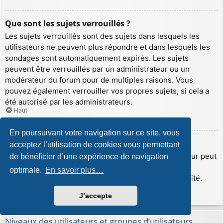
Que sont les sujets verrouillés ?
Les sujets verrouillés sont des sujets dans lesquels les
utilisateurs ne peuvent plus répondre et dans lesquels les
sondages sont automatiquement expirés. Les sujets
peuvent être verrouillés par un administrateur ou un
modérateur du forum pour de multiples raisons. Vous
pouvez également verrouiller vos propres sujets, si cela a
été autorisé par les administrateurs.
Haut
En poursuivant votre navigation sur ce site, vous
Que sont les icônes de sujet ?
acceptez l’utilisation de cookies vous permettant
Les icônes de sujet sont de petites images que l’auteur peut
de bénéficier d’une expérience de navigation
insérer afin d’illustrer le contenu de son sujet. Les
optimale.
En savoir plus…
administrateurs peuvent désactiver cette fonctionnalité.
Haut
J’accepte
Niveaux des utilisateurs et groupes d’utilisateurs