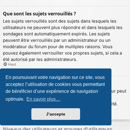
Que sont les sujets verrouillés ?
Les sujets verrouillés sont des sujets dans lesquels les
utilisateurs ne peuvent plus répondre et dans lesquels les
sondages sont automatiquement expirés. Les sujets
peuvent être verrouillés par un administrateur ou un
modérateur du forum pour de multiples raisons. Vous
pouvez également verrouiller vos propres sujets, si cela a
été autorisé par les administrateurs.
Haut
En poursuivant votre navigation sur ce site, vous
Que sont les icônes de sujet ?
acceptez l’utilisation de cookies vous permettant
Les icônes de sujet sont de petites images que l’auteur peut
de bénéficier d’une expérience de navigation
insérer afin d’illustrer le contenu de son sujet. Les
optimale.
En savoir plus…
administrateurs peuvent désactiver cette fonctionnalité.
Haut
J’accepte
Niveaux des utilisateurs et groupes d’utilisateurs