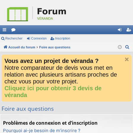
ac
Rechercher
or
Connexion
Inscription
on
ns
R
co
Accueil du forum
u
Foire aux questions
ne
cri
e
ur
m
xi
pti
Vous avez un projet de véranda ?
c
ci
s
on
on
Notre comparateur de devis vous met en
h
relation avec plusieurs artisans proches de
e
s
r
chez vous pour votre projet.
c
Cliquez ici pour obtenir 3 devis de
h
véranda
e
r
Foire aux questions
Problèmes de connexion et d’inscription
Pourquoi ai-je besoin de m’inscrire ?