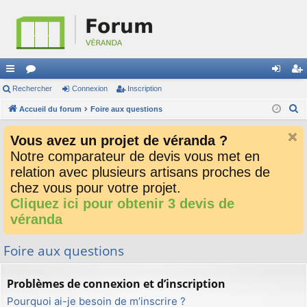
ac
Rechercher
or
Connexion
Inscription
on
ns
R
co
Accueil du forum
u
Foire aux questions
ne
cri
e
ur
m
xi
pti
Vous avez un projet de véranda ?
c
ci
s
on
on
Notre comparateur de devis vous met en
h
relation avec plusieurs artisans proches de
e
s
r
chez vous pour votre projet.
c
Cliquez ici pour obtenir 3 devis de
h
véranda
e
r
Foire aux questions
Problèmes de connexion et d’inscription
Pourquoi ai-je besoin de m’inscrire ?