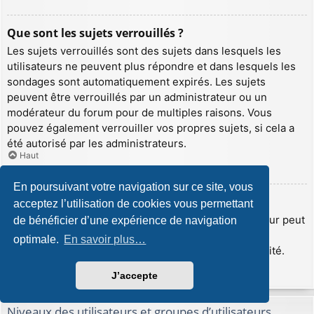
Que sont les sujets verrouillés ?
Les sujets verrouillés sont des sujets dans lesquels les
utilisateurs ne peuvent plus répondre et dans lesquels les
sondages sont automatiquement expirés. Les sujets
peuvent être verrouillés par un administrateur ou un
modérateur du forum pour de multiples raisons. Vous
pouvez également verrouiller vos propres sujets, si cela a
été autorisé par les administrateurs.
Haut
En poursuivant votre navigation sur ce site, vous
Que sont les icônes de sujet ?
acceptez l’utilisation de cookies vous permettant
Les icônes de sujet sont de petites images que l’auteur peut
de bénéficier d’une expérience de navigation
insérer afin d’illustrer le contenu de son sujet. Les
optimale.
En savoir plus…
administrateurs peuvent désactiver cette fonctionnalité.
Haut
J’accepte
Niveaux des utilisateurs et groupes d’utilisateurs