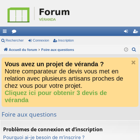
ac
Rechercher
or
Connexion
Inscription
on
ns
R
co
Accueil du forum
u
Foire aux questions
ne
cri
e
ur
m
xi
pti
Vous avez un projet de véranda ?
c
ci
s
on
on
Notre comparateur de devis vous met en
h
relation avec plusieurs artisans proches de
e
s
r
chez vous pour votre projet.
c
Cliquez ici pour obtenir 3 devis de
h
véranda
e
r
Foire aux questions
Problèmes de connexion et d’inscription
Pourquoi ai-je besoin de m’inscrire ?