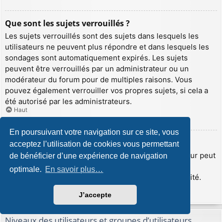
Que sont les sujets verrouillés ?
Les sujets verrouillés sont des sujets dans lesquels les
utilisateurs ne peuvent plus répondre et dans lesquels les
sondages sont automatiquement expirés. Les sujets
peuvent être verrouillés par un administrateur ou un
modérateur du forum pour de multiples raisons. Vous
pouvez également verrouiller vos propres sujets, si cela a
été autorisé par les administrateurs.
Haut
En poursuivant votre navigation sur ce site, vous
Que sont les icônes de sujet ?
acceptez l’utilisation de cookies vous permettant
Les icônes de sujet sont de petites images que l’auteur peut
de bénéficier d’une expérience de navigation
insérer afin d’illustrer le contenu de son sujet. Les
optimale.
En savoir plus…
administrateurs peuvent désactiver cette fonctionnalité.
Haut
J’accepte
Niveaux des utilisateurs et groupes d’utilisateurs