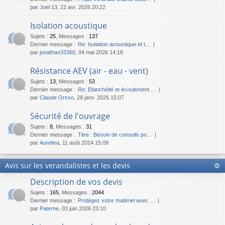
par
Joel 13
, 22 avr. 2026 20:22
Isolation acoustique
Sujets
:
25
,
Messages
:
137
Dernier message :
Re: Isolation acoustique et t…
par
jonathan33360
, 04 mai 2026 14:18
Résistance AEV (air - eau - vent)
Sujets
:
13
,
Messages
:
53
Dernier message :
Re: Etanchéité et écoulement …
par
Claude Orsso
, 28 janv. 2026 15:07
Sécurité de l'ouvrage
Sujets
:
8
,
Messages
:
31
Dernier message :
Titre : Besoin de conseils po…
par
Aurelina
, 11 août 2024 15:09
Avis sur les verandalistes et les devis
Description de vos devis
Sujets
:
165
,
Messages
:
2044
Dernier message :
Protégez votre matériel avec …
par
Paterne
, 03 juin 2026 23:10