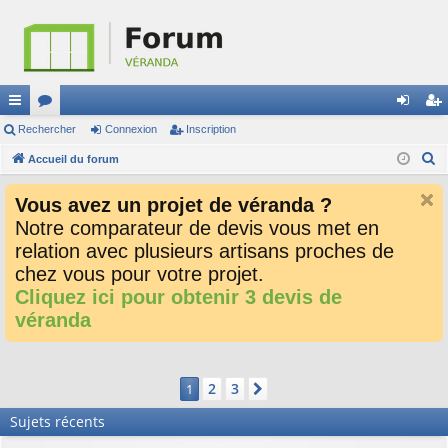
ac
Rechercher
or
Connexion
Inscription
on
ns
R
co
Accueil du forum
u
ne
cri
e
ur
m
xi
pti
Vous avez un projet de véranda ?
c
ci
s
on
on
Notre comparateur de devis vous met en
h
relation avec plusieurs artisans proches de
e
s
r
chez vous pour votre projet.
c
Cliquez ici pour obtenir 3 devis de
h
véranda
e
r
2
3
1
Suivant
Sujets récents