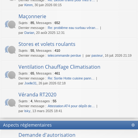
par
Kimm
, 30 juin 2026 00:15
Maçonnerie
Sujets
:
85
,
Messages
:
652
Dernier message :
Re: problème eau surbau véran…
par
Darian
, 20 août 2025 12:31
Stores et volets roulants
Sujets
:
55
,
Messages
:
410
Dernier message :
telecommande perdue
par
pasteur
, 16 juil. 2026 21:19
Ventilation Chauffage Climatisation
Sujets
:
65
,
Messages
:
461
Dernier message :
Re: Sortie Hotte cuisine pann…
par
Joelle31
, 26 juin 2026 02:18
Véranda RT2020
Sujets
:
4
,
Messages
:
55
Dernier message :
Attestation AT4 pour dépôt de…
par
lsky
, 13 mars 2025 18:41
Aspects réglementaires
Demande d'autorisation