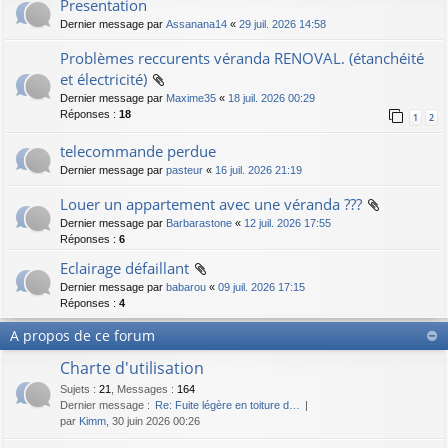
Presentation
Dernier message par
Assanana14
«
29 juil. 2026 14:58
Problèmes reccurents véranda RENOVAL. (étanchéité
et électricité)
Dernier message par
Maxime35
«
18 juil. 2026 00:29
Réponses :
18
1
2
telecommande perdue
Dernier message par
pasteur
«
16 juil. 2026 21:19
Louer un appartement avec une véranda ???
Dernier message par
Barbarastone
«
12 juil. 2026 17:55
Réponses :
6
Eclairage défaillant
Dernier message par
babarou
«
09 juil. 2026 17:15
Réponses :
4
A propos de ce forum
Charte d'utilisation
Sujets
:
21
,
Messages
:
164
Dernier message :
Re: Fuite légère en toiture d…
par
Kimm
, 30 juin 2026 00:26