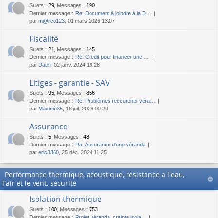
Sujets
:
29
,
Messages
:
190
Dernier message :
Re: Document à joindre à la D…
par
m@rco123
, 01 mars 2026 13:07
Fiscalité
Sujets
:
21
,
Messages
:
145
Dernier message :
Re: Crédit pour financer une …
par
Daeri
, 02 janv. 2024 19:28
Litiges - garantie - SAV
Sujets
:
95
,
Messages
:
856
Dernier message :
Re: Problèmes reccurents véra…
par
Maxime35
, 18 juil. 2026 00:29
Assurance
Sujets
:
5
,
Messages
:
48
Dernier message :
Re: Assurance d'une véranda
par
eric3360
, 25 déc. 2024 11:25
Performance thermique, acoustique, résistance à l'eau,
l'air et le vent, sécurité
Isolation thermique
Sujets
:
100
,
Messages
:
753
Dernier message :
Projet véranda, crainte isola…