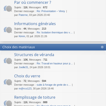
Par où commencer ?
Sujets
:
116
,
Messages
:
672
Dernier message :
Re: Présentation – Vinny
par
Paterne
, 03 juin 2026 23:40
Informations générales
Sujets
:
44
,
Messages
:
213
Dernier message :
Re: Isolation thermique des v…
par
Kimm
, 01 juil. 2026 21:26
Choix des matériaux
Structures de véranda
Sujets
:
106
,
Messages
:
711
Dernier message :
Re: Travail en hauteur pour p…
par
Joelle31
, 24 juin 2026 18:01
Choix du verre
Sujets
:
72
,
Messages
:
594
Dernier message :
suite à l'orage de grele de c…
par
m@rco123
, 30 juin 2026 19:46
Remplissage de toiture
Sujets
:
116
,
Messages
:
888
Dernier message :
Re: Besoin d’avis pour mes tr…