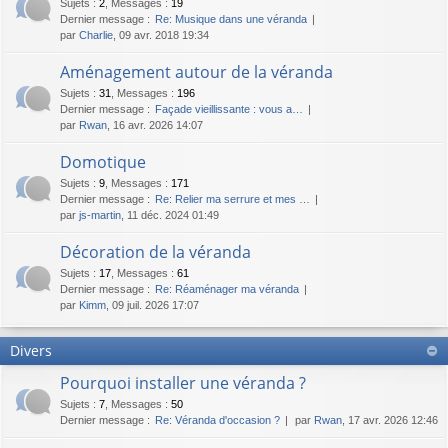
Sujets
:
2
,
Messages
:
19
Dernier message :
Re: Musique dans une véranda
par
Charlie
, 09 avr. 2018 19:34
Aménagement autour de la véranda
Sujets
:
31
,
Messages
:
196
Dernier message :
Façade vieillissante : vous a…
par
Rwan
, 16 avr. 2026 14:07
Domotique
Sujets
:
9
,
Messages
:
171
Dernier message :
Re: Relier ma serrure et mes …
par
js-martin
, 11 déc. 2024 01:49
Décoration de la véranda
Sujets
:
17
,
Messages
:
61
Dernier message :
Re: Réaménager ma véranda
par
Kimm
, 09 juil. 2026 17:07
Divers
Pourquoi installer une véranda ?
Sujets
:
7
,
Messages
:
50
Dernier message :
Re: Véranda d'occasion ?
par
Rwan
, 17 avr. 2026 12:46