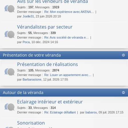
Avis sur les vendeurs de véranda
Sujets
:
197
,
Messages
:
1919
Dernier message :
Re: Mon expérience avec AKENA…
par
Joelle31
, 23 juin 2026 20:18
Vérandalistes par secteur
Sujets
:
55
,
Messages
:
339
Dernier message :
Re: Avis société de véranda e…
par
Poca
, 10 déc. 2024 14:16
Présentation de votre véranda
Présentation de réalisations
Sujets
:
105
,
Messages
:
2874
Dernier message :
Re: Louer un appartement avec…
par
Barbarastone
, 12 juil. 2026 17:55
Autour de la véranda
Eclairage intérieur et extérieur
Sujets
:
33
,
Messages
:
314
Dernier message :
Re: Eclairage défaillant
par
babarou
, 09 juil. 2026 17:15
Sonorisation