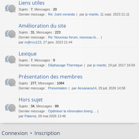
Liens utiles
Sujets
:
7
,
Messages
:
20
Dernier message :
Re: Joint veranda
par
js-martin
, 11 sept. 2023 21:11
Amélioration du site
Sujets
:
31
,
Messages
:
223
Dernier message :
Re: Nouveau forum, nouveau lo…
par
m@rco123
, 27 janv. 2023 21:44
Lexique
Sujets
:
7
,
Messages
:
9
Dernier message :
Déphasage Thermique
par
js-martin
, 19 juil. 2017 16:59
Présentation des membres
Sujets
:
277
,
Messages
:
1084
Dernier message :
Presentation
par
Assanana14
, 29 juil. 2026 14:58
Hors sujet
Sujets
:
34
,
Messages
:
89
Dernier message :
Optimiser la rénovation énerg…
par
Paterne
, 09 mai 2026 13:46
Connexion
•
Inscription