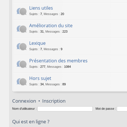
Liens utiles
Sujets
:
7
,
Messages
:
20
Amélioration du site
Sujets
:
31
,
Messages
:
223
Lexique
Sujets
:
7
,
Messages
:
9
Présentation des membres
Sujets
:
277
,
Messages
:
1084
Hors sujet
Sujets
:
34
,
Messages
:
89
Connexion
•
Inscription
Nom d’utilisateur :
Mot de passe :
Qui est en ligne ?