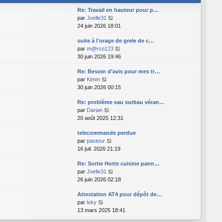
l
l
r
Re: Travail en hauteur pour p…
t
e
n
C
par
Joelle31
e
d
i
o
24 juin 2026 18:01
r
e
e
n
l
r
r
suite à l'orage de grele de c…
s
e
n
m
C
par
m@rco123
u
d
i
e
o
30 juin 2026 19:46
l
e
e
s
n
t
r
r
Re: Besoin d’avis pour mes tr…
s
s
e
n
m
C
par
Kimm
a
u
r
i
e
o
30 juin 2026 00:15
g
l
l
e
s
n
e
t
e
r
Re: problème eau surbau véran…
s
s
e
d
m
C
par
Darian
a
u
r
e
e
o
20 août 2025 12:31
g
l
l
r
s
n
e
t
e
n
telecommande perdue
s
s
e
d
i
C
par
pasteur
a
u
r
e
e
o
16 juil. 2026 21:19
g
l
l
r
r
n
e
t
e
n
m
Re: Sortie Hotte cuisine pann…
s
e
d
i
e
C
par
Joelle31
u
r
e
e
s
o
26 juin 2026 02:18
l
l
r
r
s
n
t
e
n
m
a
Attestation AT4 pour dépôt de…
s
e
d
i
e
g
C
par
lsky
u
r
e
e
s
e
o
13 mars 2025 18:41
l
l
r
r
s
n
t
e
n
m