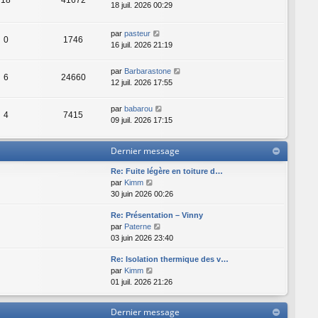
18 juil. 2026 00:29
par
pasteur
0
1746
16 juil. 2026 21:19
par
Barbarastone
6
24660
12 juil. 2026 17:55
par
babarou
4
7415
09 juil. 2026 17:15
Dernier message
Re: Fuite légère en toiture d…
C
par
Kimm
o
30 juin 2026 00:26
n
Re: Présentation – Vinny
s
C
par
Paterne
u
o
03 juin 2026 23:40
l
n
t
Re: Isolation thermique des v…
s
e
C
par
Kimm
u
r
o
01 juil. 2026 21:26
l
l
n
t
e
s
e
d
Dernier message
u
r
e