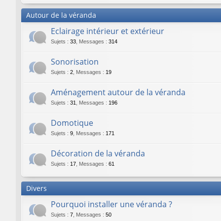
Autour de la véranda
Eclairage intérieur et extérieur
Sujets
:
33
,
Messages
:
314
Sonorisation
Sujets
:
2
,
Messages
:
19
Aménagement autour de la véranda
Sujets
:
31
,
Messages
:
196
Domotique
Sujets
:
9
,
Messages
:
171
Décoration de la véranda
Sujets
:
17
,
Messages
:
61
Divers
Pourquoi installer une véranda ?
Sujets
:
7
,
Messages
:
50