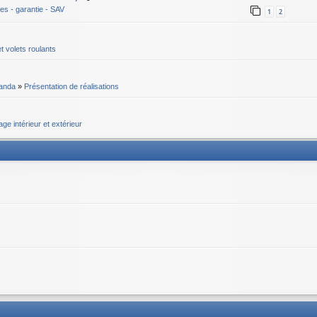
ges - garantie - SAV
1
2
t volets roulants
randa
»
Présentation de réalisations
age intérieur et extérieur