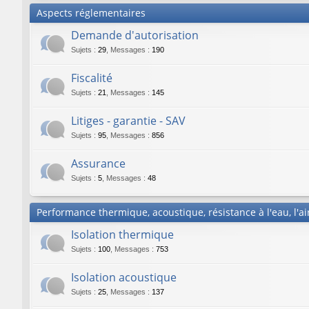
Aspects réglementaires
Demande d'autorisation
Sujets
:
29
,
Messages
:
190
Fiscalité
Sujets
:
21
,
Messages
:
145
Litiges - garantie - SAV
Sujets
:
95
,
Messages
:
856
Assurance
Sujets
:
5
,
Messages
:
48
Performance thermique, acoustique, résistance à l'eau, l'air
Isolation thermique
Sujets
:
100
,
Messages
:
753
Isolation acoustique
Sujets
:
25
,
Messages
:
137