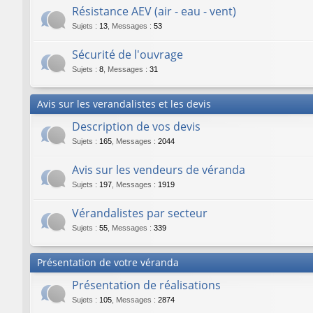
Résistance AEV (air - eau - vent)
Sujets
:
13
,
Messages
:
53
Sécurité de l'ouvrage
Sujets
:
8
,
Messages
:
31
Avis sur les verandalistes et les devis
Description de vos devis
Sujets
:
165
,
Messages
:
2044
Avis sur les vendeurs de véranda
Sujets
:
197
,
Messages
:
1919
Vérandalistes par secteur
Sujets
:
55
,
Messages
:
339
Présentation de votre véranda
Présentation de réalisations
Sujets
:
105
,
Messages
:
2874