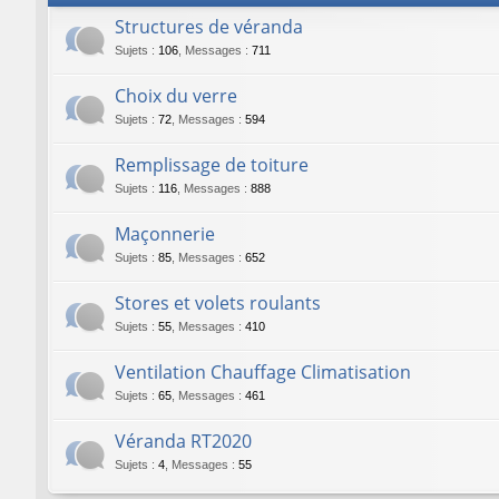
Structures de véranda
Sujets
:
106
,
Messages
:
711
Choix du verre
Sujets
:
72
,
Messages
:
594
Remplissage de toiture
Sujets
:
116
,
Messages
:
888
Maçonnerie
Sujets
:
85
,
Messages
:
652
Stores et volets roulants
Sujets
:
55
,
Messages
:
410
Ventilation Chauffage Climatisation
Sujets
:
65
,
Messages
:
461
Véranda RT2020
Sujets
:
4
,
Messages
:
55