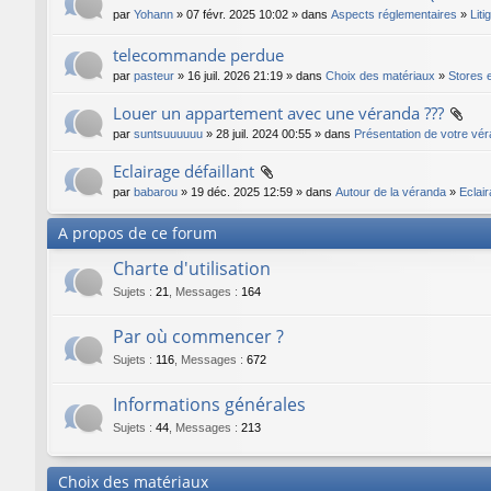
par
Yohann
» 07 févr. 2025 10:02 » dans
Aspects réglementaires
»
Liti
telecommande perdue
par
pasteur
» 16 juil. 2026 21:19 » dans
Choix des matériaux
»
Stores e
Louer un appartement avec une véranda ???
par
suntsuuuuuu
» 28 juil. 2024 00:55 » dans
Présentation de votre vé
Eclairage défaillant
par
babarou
» 19 déc. 2025 12:59 » dans
Autour de la véranda
»
Eclair
A propos de ce forum
Charte d'utilisation
Sujets
:
21
,
Messages
:
164
Par où commencer ?
Sujets
:
116
,
Messages
:
672
Informations générales
Sujets
:
44
,
Messages
:
213
Choix des matériaux