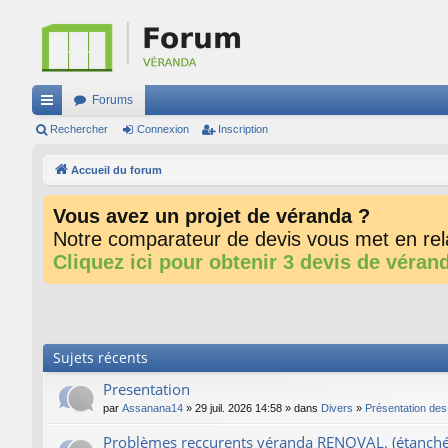
Forums
ac
Rechercher
Connexion
Inscription
co
Accueil du forum
ur
Vous avez un projet de véranda ?
ci
Notre comparateur de devis vous met en rela
s
Cliquez ici pour obtenir 3 devis de véran
Sujets récents
Presentation
par
Assanana14
» 29 juil. 2026 14:58 » dans
Divers
»
Présentation de
Problèmes reccurents véranda RENOVAL. (étanchéité