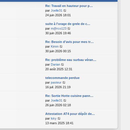
l
l
r
Re: Travail en hauteur pour p…
t
e
n
C
par
Joelle31
e
d
i
o
24 juin 2026 18:01
r
e
e
n
l
r
r
suite à l'orage de grele de c…
s
e
n
m
C
par
m@rco123
u
d
i
e
o
30 juin 2026 19:46
l
e
e
s
n
t
r
r
Re: Besoin d’avis pour mes tr…
s
s
e
n
m
C
par
Kimm
a
u
r
i
e
o
30 juin 2026 00:15
g
l
l
e
s
n
e
t
e
r
Re: problème eau surbau véran…
s
s
e
d
m
C
par
Darian
a
u
r
e
e
o
20 août 2025 12:31
g
l
l
r
s
n
e
t
e
n
telecommande perdue
s
s
e
d
i
C
par
pasteur
a
u
r
e
e
o
16 juil. 2026 21:19
g
l
l
r
r
n
e
t
e
n
m
Re: Sortie Hotte cuisine pann…
s
e
d
i
e
C
par
Joelle31
u
r
e
e
s
o
26 juin 2026 02:18
l
l
r
r
s
n
t
e
n
m
a
Attestation AT4 pour dépôt de…
s
e
d
i
e
g
C
par
lsky
u
r
e
e
s
e
o
13 mars 2025 18:41
l
l
r
r
s
n
t
e
n
m