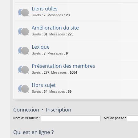
Liens utiles
Sujets
:
7
,
Messages
:
20
Amélioration du site
Sujets
:
31
,
Messages
:
223
Lexique
Sujets
:
7
,
Messages
:
9
Présentation des membres
Sujets
:
277
,
Messages
:
1084
Hors sujet
Sujets
:
34
,
Messages
:
89
Connexion
•
Inscription
Nom d’utilisateur :
Mot de passe :
Qui est en ligne ?