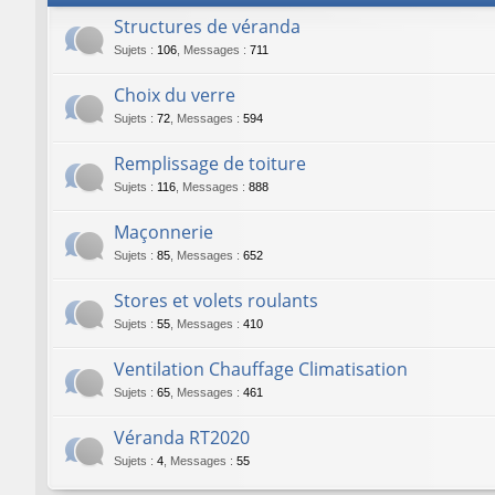
Structures de véranda
Sujets
:
106
,
Messages
:
711
Choix du verre
Sujets
:
72
,
Messages
:
594
Remplissage de toiture
Sujets
:
116
,
Messages
:
888
Maçonnerie
Sujets
:
85
,
Messages
:
652
Stores et volets roulants
Sujets
:
55
,
Messages
:
410
Ventilation Chauffage Climatisation
Sujets
:
65
,
Messages
:
461
Véranda RT2020
Sujets
:
4
,
Messages
:
55