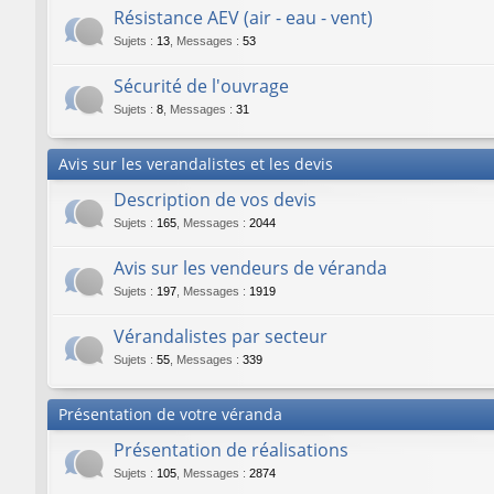
Résistance AEV (air - eau - vent)
Sujets
:
13
,
Messages
:
53
Sécurité de l'ouvrage
Sujets
:
8
,
Messages
:
31
Avis sur les verandalistes et les devis
Description de vos devis
Sujets
:
165
,
Messages
:
2044
Avis sur les vendeurs de véranda
Sujets
:
197
,
Messages
:
1919
Vérandalistes par secteur
Sujets
:
55
,
Messages
:
339
Présentation de votre véranda
Présentation de réalisations
Sujets
:
105
,
Messages
:
2874