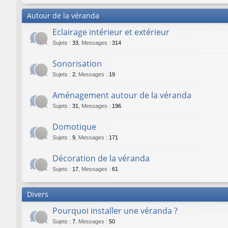
Autour de la véranda
Eclairage intérieur et extérieur
Sujets
:
33
,
Messages
:
314
Sonorisation
Sujets
:
2
,
Messages
:
19
Aménagement autour de la véranda
Sujets
:
31
,
Messages
:
196
Domotique
Sujets
:
9
,
Messages
:
171
Décoration de la véranda
Sujets
:
17
,
Messages
:
61
Divers
Pourquoi installer une véranda ?
Sujets
:
7
,
Messages
:
50