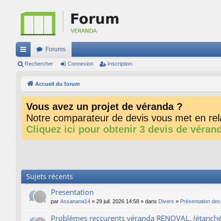
Forums
ac
Rechercher
Connexion
Inscription
co
Accueil du forum
ur
Vous avez un projet de véranda ?
ci
Notre comparateur de devis vous met en rela
s
Cliquez ici pour obtenir 3 devis de véran
Sujets récents
Presentation
par
Assanana14
» 29 juil. 2026 14:58 » dans
Divers
»
Présentation de
Problèmes reccurents véranda RENOVAL. (étanchéité