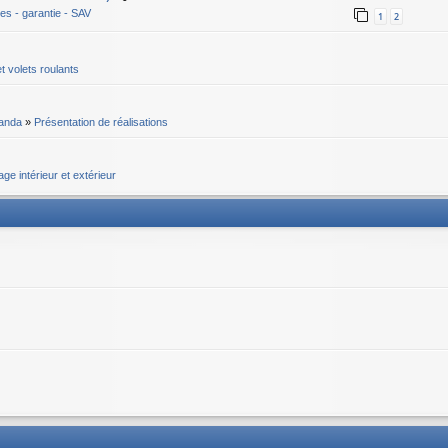
ges - garantie - SAV
1
2
t volets roulants
randa
»
Présentation de réalisations
age intérieur et extérieur