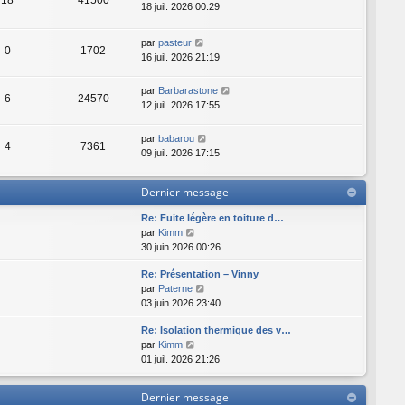
18 juil. 2026 00:29
par
pasteur
0
1702
16 juil. 2026 21:19
par
Barbarastone
6
24570
12 juil. 2026 17:55
par
babarou
4
7361
09 juil. 2026 17:15
Dernier message
Re: Fuite légère en toiture d…
C
par
Kimm
o
30 juin 2026 00:26
n
Re: Présentation – Vinny
s
C
par
Paterne
u
o
03 juin 2026 23:40
l
n
t
Re: Isolation thermique des v…
s
e
C
par
Kimm
u
r
o
01 juil. 2026 21:26
l
l
n
t
e
s
e
d
Dernier message
u
r
e