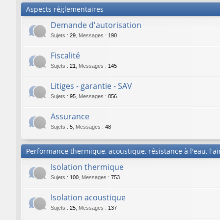
Aspects réglementaires
Demande d'autorisation
Sujets
:
29
,
Messages
:
190
Fiscalité
Sujets
:
21
,
Messages
:
145
Litiges - garantie - SAV
Sujets
:
95
,
Messages
:
856
Assurance
Sujets
:
5
,
Messages
:
48
Performance thermique, acoustique, résistance à l'eau, l'air
Isolation thermique
Sujets
:
100
,
Messages
:
753
Isolation acoustique
Sujets
:
25
,
Messages
:
137