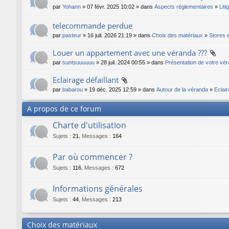
par
Yohann
» 07 févr. 2025 10:02 » dans
Aspects réglementaires
»
Liti
telecommande perdue
par
pasteur
» 16 juil. 2026 21:19 » dans
Choix des matériaux
»
Stores e
Louer un appartement avec une véranda ???
par
suntsuuuuuu
» 28 juil. 2024 00:55 » dans
Présentation de votre vé
Eclairage défaillant
par
babarou
» 19 déc. 2025 12:59 » dans
Autour de la véranda
»
Eclair
A propos de ce forum
Charte d'utilisation
Sujets
:
21
,
Messages
:
164
Par où commencer ?
Sujets
:
116
,
Messages
:
672
Informations générales
Sujets
:
44
,
Messages
:
213
Choix des matériaux