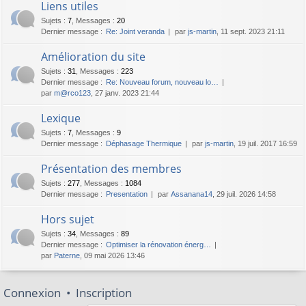
Liens utiles
Sujets
:
7
,
Messages
:
20
Dernier message :
Re: Joint veranda
par
js-martin
, 11 sept. 2023 21:11
Amélioration du site
Sujets
:
31
,
Messages
:
223
Dernier message :
Re: Nouveau forum, nouveau lo…
par
m@rco123
, 27 janv. 2023 21:44
Lexique
Sujets
:
7
,
Messages
:
9
Dernier message :
Déphasage Thermique
par
js-martin
, 19 juil. 2017 16:59
Présentation des membres
Sujets
:
277
,
Messages
:
1084
Dernier message :
Presentation
par
Assanana14
, 29 juil. 2026 14:58
Hors sujet
Sujets
:
34
,
Messages
:
89
Dernier message :
Optimiser la rénovation énerg…
par
Paterne
, 09 mai 2026 13:46
Connexion
•
Inscription