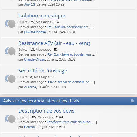
par
Joel 13
, 22 avr. 2026 20:22
Isolation acoustique
Sujets
:
25
,
Messages
:
137
Dernier message :
Re: Isolation acoustique et t…
par
jonathan33360
, 04 mai 2026 14:18
Résistance AEV (air - eau - vent)
Sujets
:
13
,
Messages
:
53
Dernier message :
Re: Etanchéité et écoulement …
par
Claude Orsso
, 28 janv. 2026 15:07
Sécurité de l'ouvrage
Sujets
:
8
,
Messages
:
31
Dernier message :
Titre : Besoin de conseils po…
par
Aurelina
, 11 août 2024 15:09
Avis sur les verandalistes et les devis
Description de vos devis
Sujets
:
165
,
Messages
:
2044
Dernier message :
Protégez votre matériel avec …
par
Paterne
, 03 juin 2026 23:10