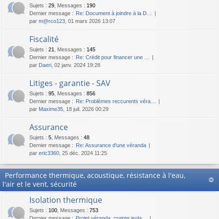
Sujets
:
29
,
Messages
:
190
Dernier message :
Re: Document à joindre à la D…
par
m@rco123
, 01 mars 2026 13:07
Fiscalité
Sujets
:
21
,
Messages
:
145
Dernier message :
Re: Crédit pour financer une …
par
Daeri
, 02 janv. 2024 19:28
Litiges - garantie - SAV
Sujets
:
95
,
Messages
:
856
Dernier message :
Re: Problèmes reccurents véra…
par
Maxime35
, 18 juil. 2026 00:29
Assurance
Sujets
:
5
,
Messages
:
48
Dernier message :
Re: Assurance d'une véranda
par
eric3360
, 25 déc. 2024 11:25
Performance thermique, acoustique, résistance à l'eau,
l'air et le vent, sécurité
Isolation thermique
Sujets
:
100
,
Messages
:
753
Dernier message :
Projet véranda, crainte isola…