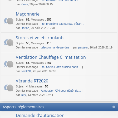
par
Kimm
, 30 juin 2026 00:15
Maçonnerie
Sujets
:
85
,
Messages
:
652
Dernier message :
Re: problème eau surbau véran…
par
Darian
, 20 août 2025 12:31
Stores et volets roulants
Sujets
:
55
,
Messages
:
410
Dernier message :
telecommande perdue
par
pasteur
, 16 juil. 2026 21:19
Ventilation Chauffage Climatisation
Sujets
:
65
,
Messages
:
461
Dernier message :
Re: Sortie Hotte cuisine pann…
par
Joelle31
, 26 juin 2026 02:18
Véranda RT2020
Sujets
:
4
,
Messages
:
55
Dernier message :
Attestation AT4 pour dépôt de…
par
lsky
, 13 mars 2025 18:41
Aspects réglementaires
Demande d'autorisation