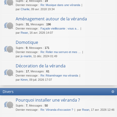
Sujets
:
2
,
Messages
:
19
Dernier message :
Re: Musique dans une véranda
par
Charlie
, 09 avr. 2018 19:34
Aménagement autour de la véranda
Sujets
:
31
,
Messages
:
196
Dernier message :
Façade vieillissante : vous a…
par
Rwan
, 16 avr. 2026 14:07
Domotique
Sujets
:
9
,
Messages
:
171
Dernier message :
Re: Relier ma serrure et mes …
par
js-martin
, 11 déc. 2024 01:49
Décoration de la véranda
Sujets
:
17
,
Messages
:
61
Dernier message :
Re: Réaménager ma véranda
par
Kimm
, 09 juil. 2026 17:07
Divers
Pourquoi installer une véranda ?
Sujets
:
7
,
Messages
:
50
Dernier message :
Re: Véranda d'occasion ?
par
Rwan
, 17 avr. 2026 12:46