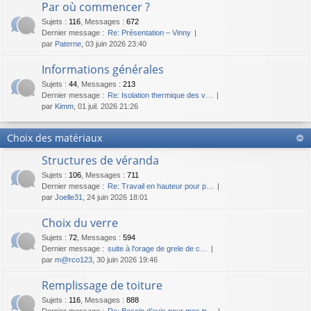
Par où commencer ?
Sujets
:
116
,
Messages
:
672
Dernier message :
Re: Présentation – Vinny
par
Paterne
, 03 juin 2026 23:40
Informations générales
Sujets
:
44
,
Messages
:
213
Dernier message :
Re: Isolation thermique des v…
par
Kimm
, 01 juil. 2026 21:26
Choix des matériaux
Structures de véranda
Sujets
:
106
,
Messages
:
711
Dernier message :
Re: Travail en hauteur pour p…
par
Joelle31
, 24 juin 2026 18:01
Choix du verre
Sujets
:
72
,
Messages
:
594
Dernier message :
suite à l'orage de grele de c…
par
m@rco123
, 30 juin 2026 19:46
Remplissage de toiture
Sujets
:
116
,
Messages
:
888
Dernier message :
Re: Besoin d’avis pour mes tr…