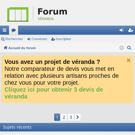
ac
Rechercher
or
Connexion
Inscription
on
ns
R
co
Accueil du forum
u
ne
cri
e
ur
m
xi
pti
Vous avez un projet de véranda ?
c
ci
s
on
on
Notre comparateur de devis vous met en
h
relation avec plusieurs artisans proches de
e
s
r
chez vous pour votre projet.
c
Cliquez ici pour obtenir 3 devis de
h
véranda
e
r
2
3
1
Suivant
Sujets récents