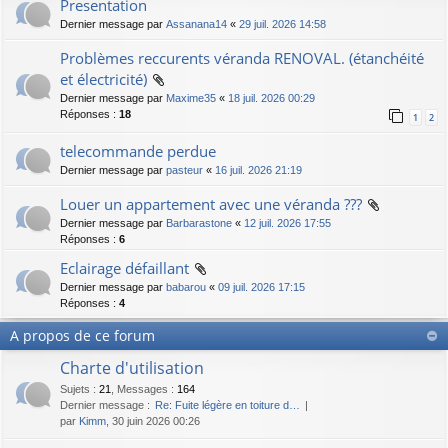
Presentation
Dernier message par
Assanana14
«
29 juil. 2026 14:58
Problèmes reccurents véranda RENOVAL. (étanchéité
et électricité)
Dernier message par
Maxime35
«
18 juil. 2026 00:29
Réponses :
18
1
2
telecommande perdue
Dernier message par
pasteur
«
16 juil. 2026 21:19
Louer un appartement avec une véranda ???
Dernier message par
Barbarastone
«
12 juil. 2026 17:55
Réponses :
6
Eclairage défaillant
Dernier message par
babarou
«
09 juil. 2026 17:15
Réponses :
4
A propos de ce forum
Charte d'utilisation
Sujets
:
21
,
Messages
:
164
Dernier message :
Re: Fuite légère en toiture d…
par
Kimm
, 30 juin 2026 00:26