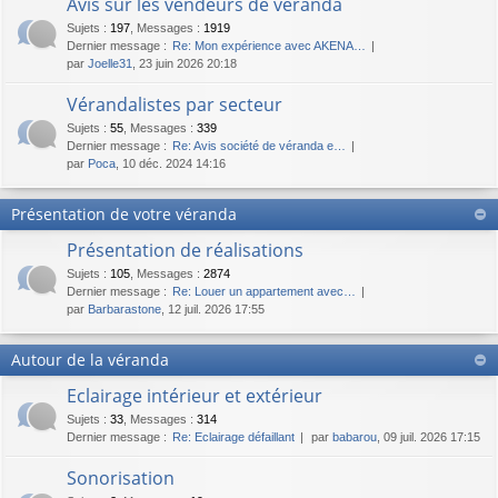
Avis sur les vendeurs de véranda
Sujets
:
197
,
Messages
:
1919
Dernier message :
Re: Mon expérience avec AKENA…
par
Joelle31
, 23 juin 2026 20:18
Vérandalistes par secteur
Sujets
:
55
,
Messages
:
339
Dernier message :
Re: Avis société de véranda e…
par
Poca
, 10 déc. 2024 14:16
Présentation de votre véranda
Présentation de réalisations
Sujets
:
105
,
Messages
:
2874
Dernier message :
Re: Louer un appartement avec…
par
Barbarastone
, 12 juil. 2026 17:55
Autour de la véranda
Eclairage intérieur et extérieur
Sujets
:
33
,
Messages
:
314
Dernier message :
Re: Eclairage défaillant
par
babarou
, 09 juil. 2026 17:15
Sonorisation