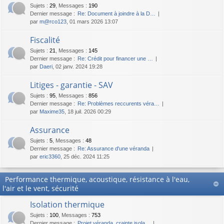
Sujets
:
29
,
Messages
:
190
Dernier message :
Re: Document à joindre à la D…
par
m@rco123
, 01 mars 2026 13:07
Fiscalité
Sujets
:
21
,
Messages
:
145
Dernier message :
Re: Crédit pour financer une …
par
Daeri
, 02 janv. 2024 19:28
Litiges - garantie - SAV
Sujets
:
95
,
Messages
:
856
Dernier message :
Re: Problèmes reccurents véra…
par
Maxime35
, 18 juil. 2026 00:29
Assurance
Sujets
:
5
,
Messages
:
48
Dernier message :
Re: Assurance d'une véranda
par
eric3360
, 25 déc. 2024 11:25
Performance thermique, acoustique, résistance à l'eau,
l'air et le vent, sécurité
Isolation thermique
Sujets
:
100
,
Messages
:
753
Dernier message :
Projet véranda, crainte isola…