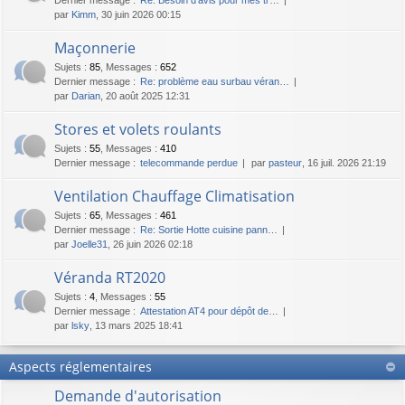
par
Kimm
, 30 juin 2026 00:15
Maçonnerie
Sujets
:
85
,
Messages
:
652
Dernier message :
Re: problème eau surbau véran…
par
Darian
, 20 août 2025 12:31
Stores et volets roulants
Sujets
:
55
,
Messages
:
410
Dernier message :
telecommande perdue
par
pasteur
, 16 juil. 2026 21:19
Ventilation Chauffage Climatisation
Sujets
:
65
,
Messages
:
461
Dernier message :
Re: Sortie Hotte cuisine pann…
par
Joelle31
, 26 juin 2026 02:18
Véranda RT2020
Sujets
:
4
,
Messages
:
55
Dernier message :
Attestation AT4 pour dépôt de…
par
lsky
, 13 mars 2025 18:41
Aspects réglementaires
Demande d'autorisation