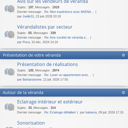
Avis sur les vendeurs de véranda
Sujets
:
197
,
Messages
:
1919
Dernier message :
Re: Mon expérience avec AKENA…
par
Joelle31
, 23 juin 2026 20:18
Vérandalistes par secteur
Sujets
:
55
,
Messages
:
339
Dernier message :
Re: Avis société de véranda e…
par
Poca
, 10 déc. 2024 14:16
Présentation de votre véranda
Présentation de réalisations
Sujets
:
105
,
Messages
:
2874
Dernier message :
Re: Louer un appartement avec…
par
Barbarastone
, 12 juil. 2026 17:55
Autour de la véranda
Eclairage intérieur et extérieur
Sujets
:
33
,
Messages
:
314
Dernier message :
Re: Eclairage défaillant
par
babarou
, 09 juil. 2026 17:15
Sonorisation