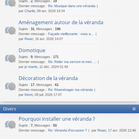
Sujets
:
2
,
Messages
:
19
Dernier message :
Re: Musique dans une véranda
par
Charlie
, 09 avr. 2018 19:34
Aménagement autour de la véranda
Sujets
:
31
,
Messages
:
196
Dernier message :
Façade vieillissante : vous a…
par
Rwan
, 16 avr. 2026 14:07
Domotique
Sujets
:
9
,
Messages
:
171
Dernier message :
Re: Relier ma serrure et mes …
par
js-martin
, 11 déc. 2024 01:49
Décoration de la véranda
Sujets
:
17
,
Messages
:
61
Dernier message :
Re: Réaménager ma véranda
par
Kimm
, 09 juil. 2026 17:07
Divers
Pourquoi installer une véranda ?
Sujets
:
7
,
Messages
:
50
Dernier message :
Re: Véranda d'occasion ?
par
Rwan
, 17 avr. 2026 12:46