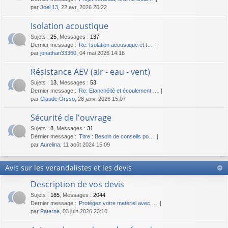
par
Joel 13
, 22 avr. 2026 20:22
Isolation acoustique
Sujets
:
25
,
Messages
:
137
Dernier message :
Re: Isolation acoustique et t…
par
jonathan33360
, 04 mai 2026 14:18
Résistance AEV (air - eau - vent)
Sujets
:
13
,
Messages
:
53
Dernier message :
Re: Etanchéité et écoulement …
par
Claude Orsso
, 28 janv. 2026 15:07
Sécurité de l'ouvrage
Sujets
:
8
,
Messages
:
31
Dernier message :
Titre : Besoin de conseils po…
par
Aurelina
, 11 août 2024 15:09
Avis sur les verandalistes et les devis
Description de vos devis
Sujets
:
165
,
Messages
:
2044
Dernier message :
Protégez votre matériel avec …
par
Paterne
, 03 juin 2026 23:10