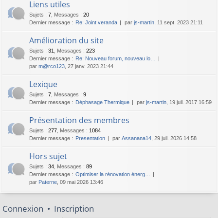
Liens utiles
Sujets
:
7
,
Messages
:
20
Dernier message :
Re: Joint veranda
par
js-martin
, 11 sept. 2023 21:11
Amélioration du site
Sujets
:
31
,
Messages
:
223
Dernier message :
Re: Nouveau forum, nouveau lo…
par
m@rco123
, 27 janv. 2023 21:44
Lexique
Sujets
:
7
,
Messages
:
9
Dernier message :
Déphasage Thermique
par
js-martin
, 19 juil. 2017 16:59
Présentation des membres
Sujets
:
277
,
Messages
:
1084
Dernier message :
Presentation
par
Assanana14
, 29 juil. 2026 14:58
Hors sujet
Sujets
:
34
,
Messages
:
89
Dernier message :
Optimiser la rénovation énerg…
par
Paterne
, 09 mai 2026 13:46
Connexion
•
Inscription