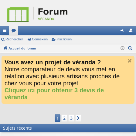
ac
Rechercher
or
Connexion
Inscription
on
ns
R
co
Accueil du forum
u
ne
cri
e
ur
m
xi
pti
Vous avez un projet de véranda ?
c
ci
s
on
on
Notre comparateur de devis vous met en
h
relation avec plusieurs artisans proches de
e
s
r
chez vous pour votre projet.
c
Cliquez ici pour obtenir 3 devis de
h
véranda
e
r
2
3
1
Suivant
Sujets récents