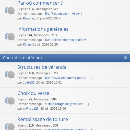
Par où commencer ?
Sujets
:
116
,
Messages
:
672
Dernier message :
Re: Présentation – Vinny
par
Paterne
, 03 juin 2026 23:40
Informations générales
Sujets
:
44
,
Messages
:
213
Dernier message :
Re: Isolation thermique des v…
par
Kimm
, 01 juil. 2026 21:26
Choix des matériaux
Structures de véranda
Sujets
:
106
,
Messages
:
711
Dernier message :
Re: Travail en hauteur pour p…
par
Joelle31
, 24 juin 2026 18:01
Choix du verre
Sujets
:
72
,
Messages
:
594
Dernier message :
suite à l'orage de grele de c…
par
m@rco123
, 30 juin 2026 19:46
Remplissage de toiture
Sujets
:
116
,
Messages
:
888
Dernier message :
Re: Besoin d’avis pour mes tr…