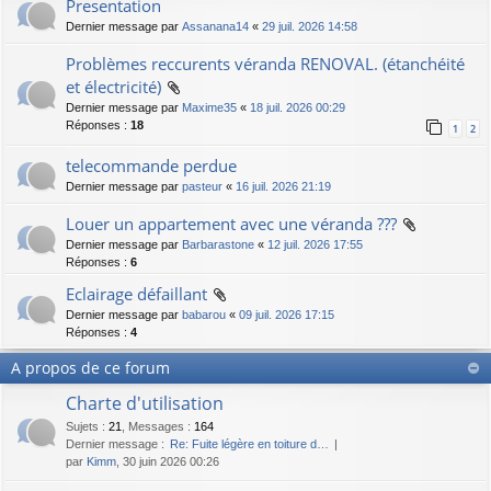
Presentation
Dernier message par
Assanana14
«
29 juil. 2026 14:58
Problèmes reccurents véranda RENOVAL. (étanchéité
et électricité)
Dernier message par
Maxime35
«
18 juil. 2026 00:29
Réponses :
18
1
2
telecommande perdue
Dernier message par
pasteur
«
16 juil. 2026 21:19
Louer un appartement avec une véranda ???
Dernier message par
Barbarastone
«
12 juil. 2026 17:55
Réponses :
6
Eclairage défaillant
Dernier message par
babarou
«
09 juil. 2026 17:15
Réponses :
4
A propos de ce forum
Charte d'utilisation
Sujets
:
21
,
Messages
:
164
Dernier message :
Re: Fuite légère en toiture d…
par
Kimm
, 30 juin 2026 00:26