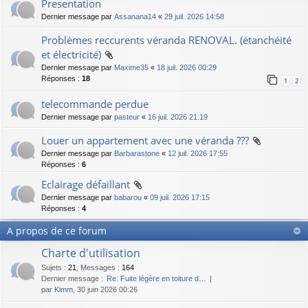
Presentation
Dernier message par
Assanana14
«
29 juil. 2026 14:58
Problèmes reccurents véranda RENOVAL. (étanchéité
et électricité)
Dernier message par
Maxime35
«
18 juil. 2026 00:29
Réponses :
18
1
2
telecommande perdue
Dernier message par
pasteur
«
16 juil. 2026 21:19
Louer un appartement avec une véranda ???
Dernier message par
Barbarastone
«
12 juil. 2026 17:55
Réponses :
6
Eclairage défaillant
Dernier message par
babarou
«
09 juil. 2026 17:15
Réponses :
4
A propos de ce forum
Charte d'utilisation
Sujets
:
21
,
Messages
:
164
Dernier message :
Re: Fuite légère en toiture d…
par
Kimm
, 30 juin 2026 00:26