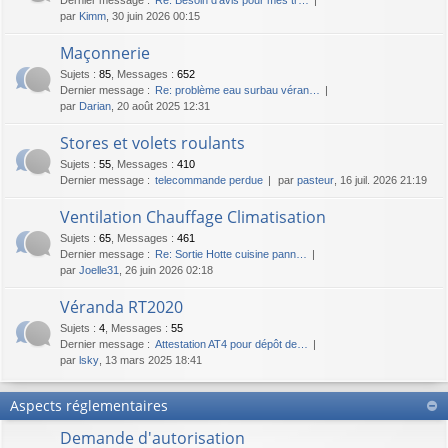
par
Kimm
, 30 juin 2026 00:15
Maçonnerie
Sujets
:
85
,
Messages
:
652
Dernier message :
Re: problème eau surbau véran…
par
Darian
, 20 août 2025 12:31
Stores et volets roulants
Sujets
:
55
,
Messages
:
410
Dernier message :
telecommande perdue
par
pasteur
, 16 juil. 2026 21:19
Ventilation Chauffage Climatisation
Sujets
:
65
,
Messages
:
461
Dernier message :
Re: Sortie Hotte cuisine pann…
par
Joelle31
, 26 juin 2026 02:18
Véranda RT2020
Sujets
:
4
,
Messages
:
55
Dernier message :
Attestation AT4 pour dépôt de…
par
lsky
, 13 mars 2025 18:41
Aspects réglementaires
Demande d'autorisation