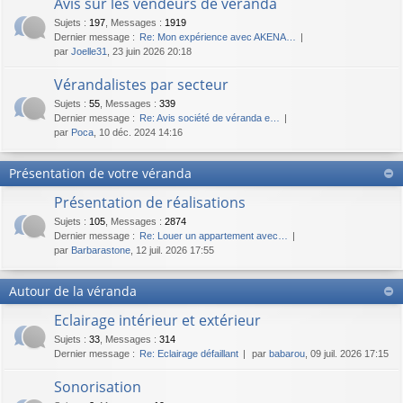
Avis sur les vendeurs de véranda
Sujets
:
197
,
Messages
:
1919
Dernier message :
Re: Mon expérience avec AKENA…
par
Joelle31
, 23 juin 2026 20:18
Vérandalistes par secteur
Sujets
:
55
,
Messages
:
339
Dernier message :
Re: Avis société de véranda e…
par
Poca
, 10 déc. 2024 14:16
Présentation de votre véranda
Présentation de réalisations
Sujets
:
105
,
Messages
:
2874
Dernier message :
Re: Louer un appartement avec…
par
Barbarastone
, 12 juil. 2026 17:55
Autour de la véranda
Eclairage intérieur et extérieur
Sujets
:
33
,
Messages
:
314
Dernier message :
Re: Eclairage défaillant
par
babarou
, 09 juil. 2026 17:15
Sonorisation