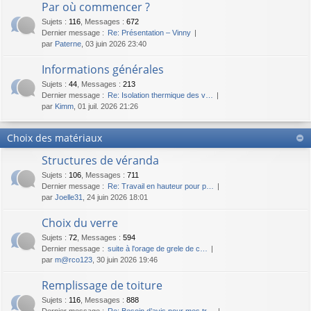
Par où commencer ?
Sujets
:
116
,
Messages
:
672
Dernier message :
Re: Présentation – Vinny
par
Paterne
, 03 juin 2026 23:40
Informations générales
Sujets
:
44
,
Messages
:
213
Dernier message :
Re: Isolation thermique des v…
par
Kimm
, 01 juil. 2026 21:26
Choix des matériaux
Structures de véranda
Sujets
:
106
,
Messages
:
711
Dernier message :
Re: Travail en hauteur pour p…
par
Joelle31
, 24 juin 2026 18:01
Choix du verre
Sujets
:
72
,
Messages
:
594
Dernier message :
suite à l'orage de grele de c…
par
m@rco123
, 30 juin 2026 19:46
Remplissage de toiture
Sujets
:
116
,
Messages
:
888
Dernier message :
Re: Besoin d’avis pour mes tr…