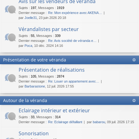
Avis sur les vendeurs de véranda
Sujets
:
197
,
Messages
:
1919
Dernier message :
Re: Mon expérience avec AKENA…
par
Joelle31
, 23 juin 2026 20:18
Vérandalistes par secteur
Sujets
:
55
,
Messages
:
339
Dernier message :
Re: Avis société de véranda e…
par
Poca
, 10 déc. 2024 14:16
Présentation de votre véranda
Présentation de réalisations
Sujets
:
105
,
Messages
:
2874
Dernier message :
Re: Louer un appartement avec…
par
Barbarastone
, 12 juil. 2026 17:55
Autour de la véranda
Eclairage intérieur et extérieur
Sujets
:
33
,
Messages
:
314
Dernier message :
Re: Eclairage défaillant
par
babarou
, 09 juil. 2026 17:15
Sonorisation