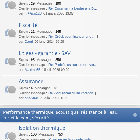
Sujets
:
29
,
Messages
:
190
Dernier message :
Re: Document à joindre à la D…
par
m@rco123
, 01 mars 2026 13:07
Fiscalité
Sujets
:
21
,
Messages
:
145
Dernier message :
Re: Crédit pour financer une …
par
Daeri
, 02 janv. 2024 19:28
Litiges - garantie - SAV
Sujets
:
95
,
Messages
:
856
Dernier message :
Re: Problèmes reccurents véra…
par
Maxime35
, 18 juil. 2026 00:29
Assurance
Sujets
:
5
,
Messages
:
48
Dernier message :
Re: Assurance d'une véranda
par
eric3360
, 25 déc. 2024 11:25
Performance thermique, acoustique, résistance à l'eau,
l'air et le vent, sécurité
Isolation thermique
Sujets
:
100
,
Messages
:
753
Dernier message :
Projet véranda, crainte isola…