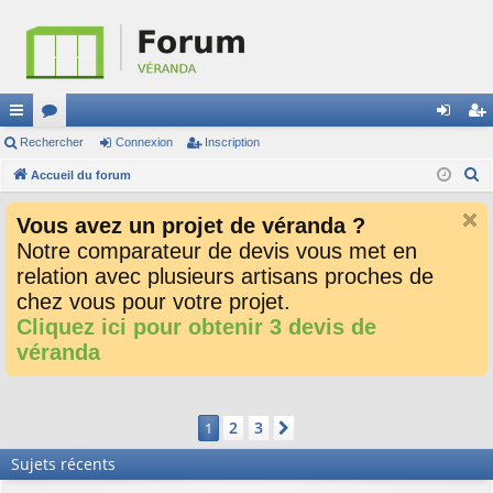
ac
Rechercher
or
Connexion
Inscription
on
ns
R
co
Accueil du forum
u
ne
cri
e
ur
m
xi
pti
Vous avez un projet de véranda ?
c
ci
s
on
on
Notre comparateur de devis vous met en
h
relation avec plusieurs artisans proches de
e
s
r
chez vous pour votre projet.
c
Cliquez ici pour obtenir 3 devis de
h
véranda
e
r
2
3
1
Suivant
Sujets récents