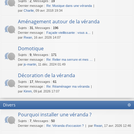
Sujets
:
2
,
Messages
:
19
Dernier message :
Re: Musique dans une véranda
par
Charlie
, 09 avr. 2018 19:34
Aménagement autour de la véranda
Sujets
:
31
,
Messages
:
196
Dernier message :
Façade vieillissante : vous a…
par
Rwan
, 16 avr. 2026 14:07
Domotique
Sujets
:
9
,
Messages
:
171
Dernier message :
Re: Relier ma serrure et mes …
par
js-martin
, 11 déc. 2024 01:49
Décoration de la véranda
Sujets
:
17
,
Messages
:
61
Dernier message :
Re: Réaménager ma véranda
par
Kimm
, 09 juil. 2026 17:07
Divers
Pourquoi installer une véranda ?
Sujets
:
7
,
Messages
:
50
Dernier message :
Re: Véranda d'occasion ?
par
Rwan
, 17 avr. 2026 12:46