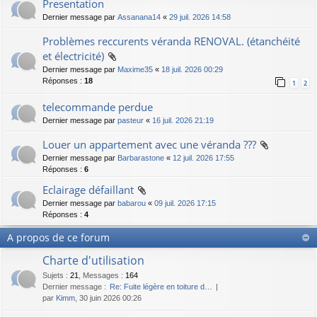
Presentation
Dernier message par
Assanana14
«
29 juil. 2026 14:58
Problèmes reccurents véranda RENOVAL. (étanchéité
et électricité)
Dernier message par
Maxime35
«
18 juil. 2026 00:29
Réponses :
18
1
2
telecommande perdue
Dernier message par
pasteur
«
16 juil. 2026 21:19
Louer un appartement avec une véranda ???
Dernier message par
Barbarastone
«
12 juil. 2026 17:55
Réponses :
6
Eclairage défaillant
Dernier message par
babarou
«
09 juil. 2026 17:15
Réponses :
4
A propos de ce forum
Charte d'utilisation
Sujets
:
21
,
Messages
:
164
Dernier message :
Re: Fuite légère en toiture d…
par
Kimm
, 30 juin 2026 00:26