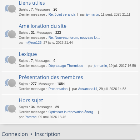
Liens utiles
Sujets
:
7
,
Messages
:
20
Dernier message :
Re: Joint veranda
par
js-martin
, 11 sept. 2023 21:11
Amélioration du site
Sujets
:
31
,
Messages
:
223
Dernier message :
Re: Nouveau forum, nouveau lo…
par
m@rco123
, 27 janv. 2023 21:44
Lexique
Sujets
:
7
,
Messages
:
9
Dernier message :
Déphasage Thermique
par
js-martin
, 19 juil. 2017 16:59
Présentation des membres
Sujets
:
277
,
Messages
:
1084
Dernier message :
Presentation
par
Assanana14
, 29 juil. 2026 14:58
Hors sujet
Sujets
:
34
,
Messages
:
89
Dernier message :
Optimiser la rénovation énerg…
par
Paterne
, 09 mai 2026 13:46
Connexion
•
Inscription