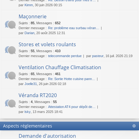
par
Kimm
, 30 juin 2026 00:15
Maçonnerie
Sujets
:
85
,
Messages
:
652
Dernier message :
Re: problème eau surbau véran…
par
Darian
, 20 août 2025 12:31
Stores et volets roulants
Sujets
:
55
,
Messages
:
410
Dernier message :
telecommande perdue
par
pasteur
, 16 juil. 2026 21:19
Ventilation Chauffage Climatisation
Sujets
:
65
,
Messages
:
461
Dernier message :
Re: Sortie Hotte cuisine pann…
par
Joelle31
, 26 juin 2026 02:18
Véranda RT2020
Sujets
:
4
,
Messages
:
55
Dernier message :
Attestation AT4 pour dépôt de…
par
lsky
, 13 mars 2025 18:41
Aspects réglementaires
Demande d'autorisation