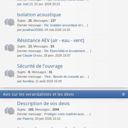
par
Joel 13
, 22 avr. 2026 20:22
Isolation acoustique
Sujets
:
25
,
Messages
:
137
Dernier message :
Re: Isolation acoustique et t…
par
jonathan33360
, 04 mai 2026 14:18
Résistance AEV (air - eau - vent)
Sujets
:
13
,
Messages
:
53
Dernier message :
Re: Etanchéité et écoulement …
par
Claude Orsso
, 28 janv. 2026 15:07
Sécurité de l'ouvrage
Sujets
:
8
,
Messages
:
31
Dernier message :
Titre : Besoin de conseils po…
par
Aurelina
, 11 août 2024 15:09
Avis sur les verandalistes et les devis
Description de vos devis
Sujets
:
165
,
Messages
:
2044
Dernier message :
Protégez votre matériel avec …
par
Paterne
, 03 juin 2026 23:10