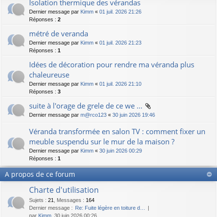
Isolation thermique des vérandas
Dernier message par
Kimm
«
01 juil. 2026 21:26
Réponses :
2
métré de veranda
Dernier message par
Kimm
«
01 juil. 2026 21:23
Réponses :
1
Idées de décoration pour rendre ma véranda plus
chaleureuse
Dernier message par
Kimm
«
01 juil. 2026 21:10
Réponses :
3
suite à l'orage de grele de ce we ...
Dernier message par
m@rco123
«
30 juin 2026 19:46
Véranda transformée en salon TV : comment fixer un
meuble suspendu sur le mur de la maison ?
Dernier message par
Kimm
«
30 juin 2026 00:29
Réponses :
1
A propos de ce forum
Charte d'utilisation
Sujets
:
21
,
Messages
:
164
Dernier message :
Re: Fuite légère en toiture d…
par
Kimm
, 30 juin 2026 00:26