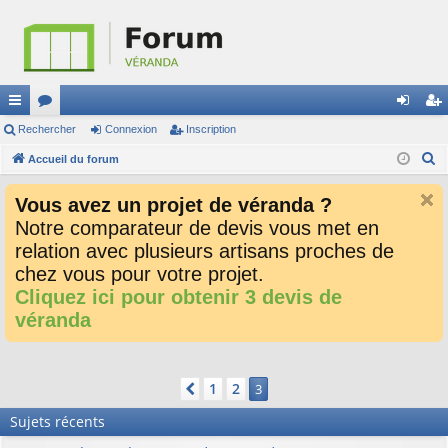
ac
Rechercher
or
Connexion
Inscription
on
ns
R
co
Accueil du forum
u
ne
cri
e
ur
m
xi
pti
Vous avez un projet de véranda ?
c
ci
s
on
on
Notre comparateur de devis vous met en
h
relation avec plusieurs artisans proches de
e
s
r
chez vous pour votre projet.
c
Cliquez ici pour obtenir 3 devis de
h
véranda
e
r
1
2
Précédent
3
Sujets récents