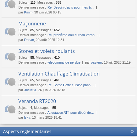
Sujets
:
116
,
Messages
:
888
Dernier message :
Re: Besoin d’avis pour mes tr…
par
Kimm
, 30 juin 2026 00:15
Maçonnerie
Sujets
:
85
,
Messages
:
652
Dernier message :
Re: problème eau surbau véran…
par
Darian
, 20 août 2025 12:31
Stores et volets roulants
Sujets
:
55
,
Messages
:
410
Dernier message :
telecommande perdue
par
pasteur
, 16 juil. 2026 21:19
Ventilation Chauffage Climatisation
Sujets
:
65
,
Messages
:
461
Dernier message :
Re: Sortie Hotte cuisine pann…
par
Joelle31
, 26 juin 2026 02:18
Véranda RT2020
Sujets
:
4
,
Messages
:
55
Dernier message :
Attestation AT4 pour dépôt de…
par
lsky
, 13 mars 2025 18:41
Aspects réglementaires