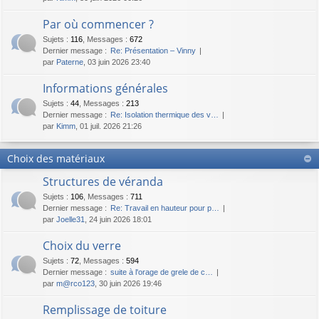
Par où commencer ?
Sujets
:
116
,
Messages
:
672
Dernier message :
Re: Présentation – Vinny
par
Paterne
, 03 juin 2026 23:40
Informations générales
Sujets
:
44
,
Messages
:
213
Dernier message :
Re: Isolation thermique des v…
par
Kimm
, 01 juil. 2026 21:26
Choix des matériaux
Structures de véranda
Sujets
:
106
,
Messages
:
711
Dernier message :
Re: Travail en hauteur pour p…
par
Joelle31
, 24 juin 2026 18:01
Choix du verre
Sujets
:
72
,
Messages
:
594
Dernier message :
suite à l'orage de grele de c…
par
m@rco123
, 30 juin 2026 19:46
Remplissage de toiture