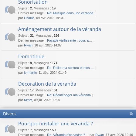
Sonorisation
Sujets
:
2
,
Messages
:
19
Dernier message :
Re: Musique dans une véranda
par
Charlie
, 09 avr. 2018 19:34
Aménagement autour de la véranda
Sujets
:
31
,
Messages
:
196
Dernier message :
Façade vieillissante : vous a…
par
Rwan
, 16 avr. 2026 14:07
Domotique
Sujets
:
9
,
Messages
:
171
Dernier message :
Re: Relier ma serrure et mes …
par
js-martin
, 11 déc. 2024 01:49
Décoration de la véranda
Sujets
:
17
,
Messages
:
61
Dernier message :
Re: Réaménager ma véranda
par
Kimm
, 09 juil. 2026 17:07
Divers
Pourquoi installer une véranda ?
Sujets
:
7
,
Messages
:
50
Dernier message :
Re: Véranda d'occasion ?
par
Rwan
, 17 avr. 2026 12:46