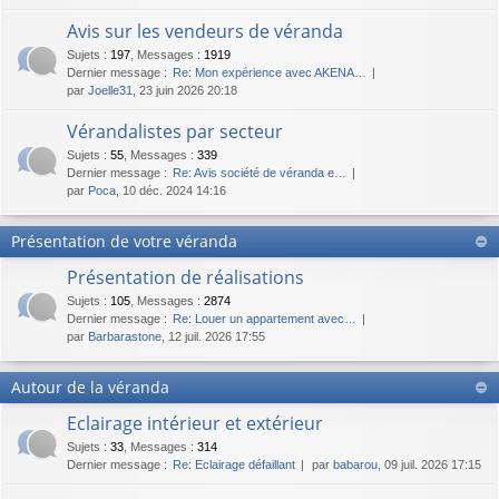
Avis sur les vendeurs de véranda
Sujets
:
197
,
Messages
:
1919
Dernier message :
Re: Mon expérience avec AKENA…
par
Joelle31
, 23 juin 2026 20:18
Vérandalistes par secteur
Sujets
:
55
,
Messages
:
339
Dernier message :
Re: Avis société de véranda e…
par
Poca
, 10 déc. 2024 14:16
Présentation de votre véranda
Présentation de réalisations
Sujets
:
105
,
Messages
:
2874
Dernier message :
Re: Louer un appartement avec…
par
Barbarastone
, 12 juil. 2026 17:55
Autour de la véranda
Eclairage intérieur et extérieur
Sujets
:
33
,
Messages
:
314
Dernier message :
Re: Eclairage défaillant
par
babarou
, 09 juil. 2026 17:15