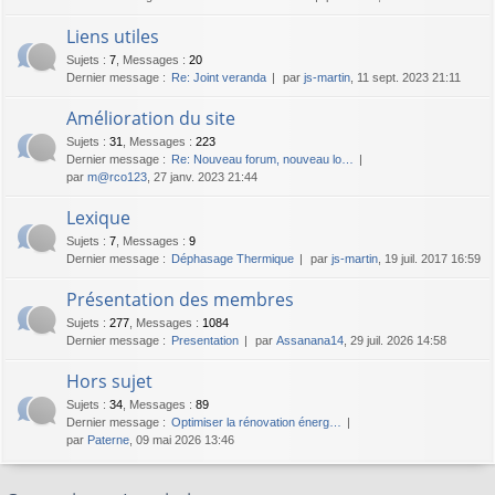
Liens utiles
Sujets
:
7
,
Messages
:
20
Dernier message :
Re: Joint veranda
par
js-martin
, 11 sept. 2023 21:11
Amélioration du site
Sujets
:
31
,
Messages
:
223
Dernier message :
Re: Nouveau forum, nouveau lo…
par
m@rco123
, 27 janv. 2023 21:44
Lexique
Sujets
:
7
,
Messages
:
9
Dernier message :
Déphasage Thermique
par
js-martin
, 19 juil. 2017 16:59
Présentation des membres
Sujets
:
277
,
Messages
:
1084
Dernier message :
Presentation
par
Assanana14
, 29 juil. 2026 14:58
Hors sujet
Sujets
:
34
,
Messages
:
89
Dernier message :
Optimiser la rénovation énerg…
par
Paterne
, 09 mai 2026 13:46