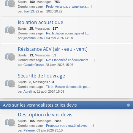
Sujets
:
100
,
Messages
:
753
Dernier message :
Projet véranda, crainte isola…
par
Joel 13
, 22 avr. 2026 20:22
Isolation acoustique
Sujets
:
25
,
Messages
:
137
Dernier message :
Re: Isolation acoustique et t…
par
jonathan33360
, 04 mai 2026 14:18
Résistance AEV (air - eau - vent)
Sujets
:
13
,
Messages
:
53
Dernier message :
Re: Etanchéité et écoulement …
par
Claude Orsso
, 28 janv. 2026 15:07
Sécurité de l'ouvrage
Sujets
:
8
,
Messages
:
31
Dernier message :
Titre : Besoin de conseils po…
par
Aurelina
, 11 août 2024 15:09
Avis sur les verandalistes et les devis
Description de vos devis
Sujets
:
165
,
Messages
:
2044
Dernier message :
Protégez votre matériel avec …
par
Paterne
, 03 juin 2026 23:10