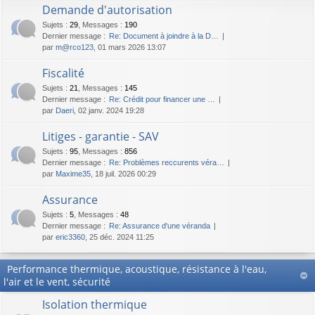
Demande d'autorisation
Sujets
:
29
,
Messages
:
190
Dernier message :
Re: Document à joindre à la D…
par
m@rco123
, 01 mars 2026 13:07
Fiscalité
Sujets
:
21
,
Messages
:
145
Dernier message :
Re: Crédit pour financer une …
par
Daeri
, 02 janv. 2024 19:28
Litiges - garantie - SAV
Sujets
:
95
,
Messages
:
856
Dernier message :
Re: Problèmes reccurents véra…
par
Maxime35
, 18 juil. 2026 00:29
Assurance
Sujets
:
5
,
Messages
:
48
Dernier message :
Re: Assurance d'une véranda
par
eric3360
, 25 déc. 2024 11:25
Performance thermique, acoustique, résistance à l'eau,
l'air et le vent, sécurité
Isolation thermique