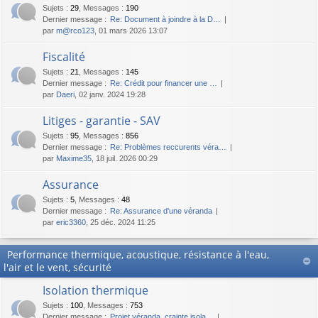
Sujets
:
29
,
Messages
:
190
Dernier message :
Re: Document à joindre à la D…
par
m@rco123
, 01 mars 2026 13:07
Fiscalité
Sujets
:
21
,
Messages
:
145
Dernier message :
Re: Crédit pour financer une …
par
Daeri
, 02 janv. 2024 19:28
Litiges - garantie - SAV
Sujets
:
95
,
Messages
:
856
Dernier message :
Re: Problèmes reccurents véra…
par
Maxime35
, 18 juil. 2026 00:29
Assurance
Sujets
:
5
,
Messages
:
48
Dernier message :
Re: Assurance d'une véranda
par
eric3360
, 25 déc. 2024 11:25
Performance thermique, acoustique, résistance à l'eau,
l'air et le vent, sécurité
Isolation thermique
Sujets
:
100
,
Messages
:
753
Dernier message :
Projet véranda, crainte isola…