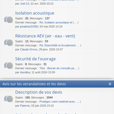
par
Joel 13
, 22 avr. 2026 20:22
Isolation acoustique
Sujets
:
25
,
Messages
:
137
Dernier message :
Re: Isolation acoustique et t…
par
jonathan33360
, 04 mai 2026 14:18
Résistance AEV (air - eau - vent)
Sujets
:
13
,
Messages
:
53
Dernier message :
Re: Etanchéité et écoulement …
par
Claude Orsso
, 28 janv. 2026 15:07
Sécurité de l'ouvrage
Sujets
:
8
,
Messages
:
31
Dernier message :
Titre : Besoin de conseils po…
par
Aurelina
, 11 août 2024 15:09
Avis sur les verandalistes et les devis
Description de vos devis
Sujets
:
165
,
Messages
:
2044
Dernier message :
Protégez votre matériel avec …
par
Paterne
, 03 juin 2026 23:10