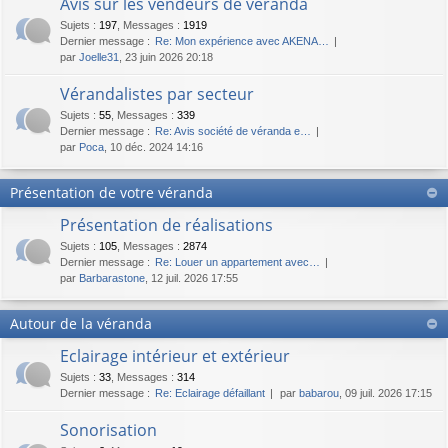
Avis sur les vendeurs de véranda
Sujets
:
197
,
Messages
:
1919
Dernier message :
Re: Mon expérience avec AKENA…
par
Joelle31
, 23 juin 2026 20:18
Vérandalistes par secteur
Sujets
:
55
,
Messages
:
339
Dernier message :
Re: Avis société de véranda e…
par
Poca
, 10 déc. 2024 14:16
Présentation de votre véranda
Présentation de réalisations
Sujets
:
105
,
Messages
:
2874
Dernier message :
Re: Louer un appartement avec…
par
Barbarastone
, 12 juil. 2026 17:55
Autour de la véranda
Eclairage intérieur et extérieur
Sujets
:
33
,
Messages
:
314
Dernier message :
Re: Eclairage défaillant
par
babarou
, 09 juil. 2026 17:15
Sonorisation