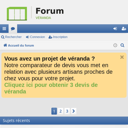
ac
Rechercher
or
Connexion
Inscription
on
ns
R
co
Accueil du forum
u
ne
cri
e
ur
m
xi
pti
Vous avez un projet de véranda ?
c
ci
s
on
on
Notre comparateur de devis vous met en
h
relation avec plusieurs artisans proches de
e
s
r
chez vous pour votre projet.
c
Cliquez ici pour obtenir 3 devis de
h
véranda
e
r
2
3
1
Suivant
Sujets récents