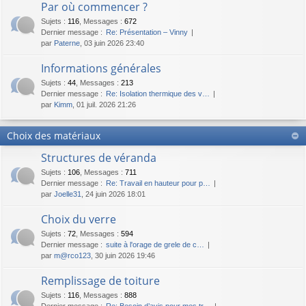
Par où commencer ?
Sujets
:
116
,
Messages
:
672
Dernier message :
Re: Présentation – Vinny
par
Paterne
, 03 juin 2026 23:40
Informations générales
Sujets
:
44
,
Messages
:
213
Dernier message :
Re: Isolation thermique des v…
par
Kimm
, 01 juil. 2026 21:26
Choix des matériaux
Structures de véranda
Sujets
:
106
,
Messages
:
711
Dernier message :
Re: Travail en hauteur pour p…
par
Joelle31
, 24 juin 2026 18:01
Choix du verre
Sujets
:
72
,
Messages
:
594
Dernier message :
suite à l'orage de grele de c…
par
m@rco123
, 30 juin 2026 19:46
Remplissage de toiture
Sujets
:
116
,
Messages
:
888
Dernier message :
Re: Besoin d’avis pour mes tr…