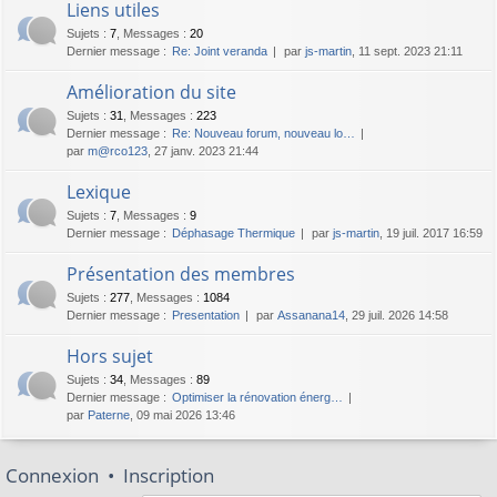
Liens utiles
Sujets
:
7
,
Messages
:
20
Dernier message :
Re: Joint veranda
par
js-martin
, 11 sept. 2023 21:11
Amélioration du site
Sujets
:
31
,
Messages
:
223
Dernier message :
Re: Nouveau forum, nouveau lo…
par
m@rco123
, 27 janv. 2023 21:44
Lexique
Sujets
:
7
,
Messages
:
9
Dernier message :
Déphasage Thermique
par
js-martin
, 19 juil. 2017 16:59
Présentation des membres
Sujets
:
277
,
Messages
:
1084
Dernier message :
Presentation
par
Assanana14
, 29 juil. 2026 14:58
Hors sujet
Sujets
:
34
,
Messages
:
89
Dernier message :
Optimiser la rénovation énerg…
par
Paterne
, 09 mai 2026 13:46
Connexion
•
Inscription