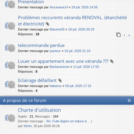
Presentation
Dernier message par
Assanana14
«
29 juil. 2026 14:58
Problèmes reccurents véranda RENOVAL. (étanchéité
et électricité)
Dernier message par
Maxime35
«
18 juil. 2026 00:29
Réponses :
18
1
2
telecommande perdue
Dernier message par
pasteur
«
16 juil. 2026 21:19
Louer un appartement avec une véranda ???
Dernier message par
Barbarastone
«
12 juil. 2026 17:55
Réponses :
6
Eclairage défaillant
Dernier message par
babarou
«
09 juil. 2026 17:15
Réponses :
4
A propos de ce forum
Charte d'utilisation
Sujets
:
21
,
Messages
:
164
Dernier message :
Re: Fuite légère en toiture d…
par
Kimm
, 30 juin 2026 00:26