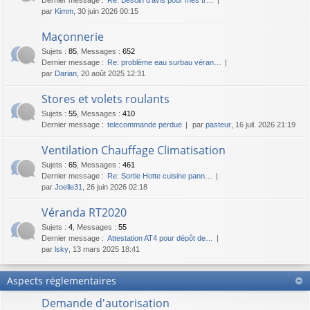
par
Kimm
, 30 juin 2026 00:15
Maçonnerie
Sujets
:
85
,
Messages
:
652
Dernier message :
Re: problème eau surbau véran…
par
Darian
, 20 août 2025 12:31
Stores et volets roulants
Sujets
:
55
,
Messages
:
410
Dernier message :
telecommande perdue
par
pasteur
, 16 juil. 2026 21:19
Ventilation Chauffage Climatisation
Sujets
:
65
,
Messages
:
461
Dernier message :
Re: Sortie Hotte cuisine pann…
par
Joelle31
, 26 juin 2026 02:18
Véranda RT2020
Sujets
:
4
,
Messages
:
55
Dernier message :
Attestation AT4 pour dépôt de…
par
lsky
, 13 mars 2025 18:41
Aspects réglementaires
Demande d'autorisation