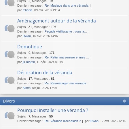
Sujets
:
2
,
Messages
:
19
Dernier message :
Re: Musique dans une véranda
par
Charlie
, 09 avr. 2018 19:34
Aménagement autour de la véranda
Sujets
:
31
,
Messages
:
196
Dernier message :
Façade vieillissante : vous a…
par
Rwan
, 16 avr. 2026 14:07
Domotique
Sujets
:
9
,
Messages
:
171
Dernier message :
Re: Relier ma serrure et mes …
par
js-martin
, 11 déc. 2024 01:49
Décoration de la véranda
Sujets
:
17
,
Messages
:
61
Dernier message :
Re: Réaménager ma véranda
par
Kimm
, 09 juil. 2026 17:07
Divers
Pourquoi installer une véranda ?
Sujets
:
7
,
Messages
:
50
Dernier message :
Re: Véranda d'occasion ?
par
Rwan
, 17 avr. 2026 12:46