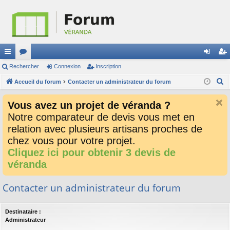
ac
Rechercher
or
Connexion
Inscription
on
ns
R
co
Accueil du forum
u
Contacter un administrateur du forum
ne
cri
e
ur
m
xi
pti
Vous avez un projet de véranda ?
c
ci
s
on
on
Notre comparateur de devis vous met en
h
relation avec plusieurs artisans proches de
e
s
r
chez vous pour votre projet.
c
Cliquez ici pour obtenir 3 devis de
h
véranda
e
r
Contacter un administrateur du forum
Destinataire :
Administrateur