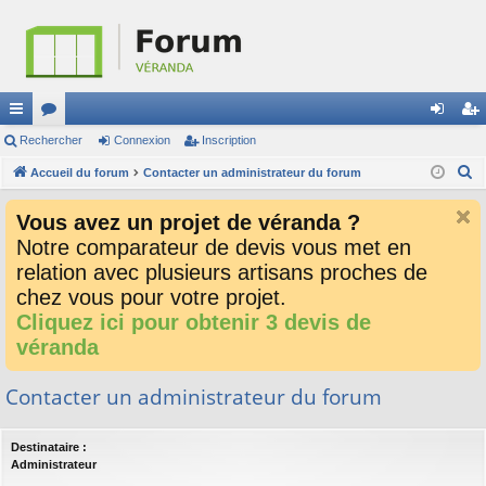
ac
Rechercher
or
Connexion
Inscription
on
ns
R
co
Accueil du forum
u
Contacter un administrateur du forum
ne
cri
e
ur
m
xi
pti
Vous avez un projet de véranda ?
c
ci
s
on
on
Notre comparateur de devis vous met en
h
relation avec plusieurs artisans proches de
e
s
r
chez vous pour votre projet.
c
Cliquez ici pour obtenir 3 devis de
h
véranda
e
r
Contacter un administrateur du forum
Destinataire :
Administrateur