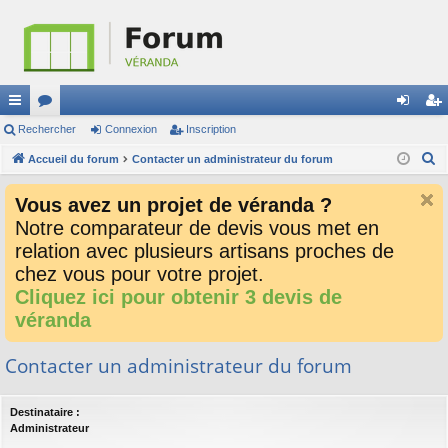
ac
Rechercher
or
Connexion
Inscription
on
ns
R
co
Accueil du forum
u
Contacter un administrateur du forum
ne
cri
e
ur
m
xi
pti
Vous avez un projet de véranda ?
c
ci
s
on
on
Notre comparateur de devis vous met en
h
relation avec plusieurs artisans proches de
e
s
r
chez vous pour votre projet.
c
Cliquez ici pour obtenir 3 devis de
h
véranda
e
r
Contacter un administrateur du forum
Destinataire :
Administrateur