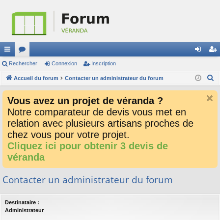
ac
Rechercher
or
Connexion
Inscription
on
ns
R
co
Accueil du forum
u
Contacter un administrateur du forum
ne
cri
e
ur
m
xi
pti
Vous avez un projet de véranda ?
c
ci
s
on
on
Notre comparateur de devis vous met en
h
relation avec plusieurs artisans proches de
e
s
r
chez vous pour votre projet.
c
Cliquez ici pour obtenir 3 devis de
h
véranda
e
r
Contacter un administrateur du forum
Destinataire :
Administrateur