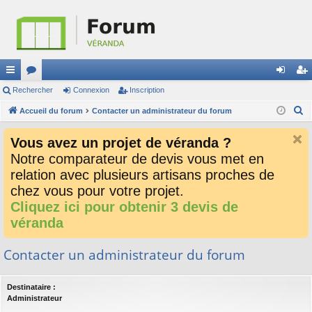
ac
Rechercher
or
Connexion
Inscription
on
ns
R
co
Accueil du forum
u
Contacter un administrateur du forum
ne
cri
e
ur
m
xi
pti
Vous avez un projet de véranda ?
c
ci
s
on
on
Notre comparateur de devis vous met en
h
relation avec plusieurs artisans proches de
e
s
r
chez vous pour votre projet.
c
Cliquez ici pour obtenir 3 devis de
h
véranda
e
r
Contacter un administrateur du forum
Destinataire :
Administrateur