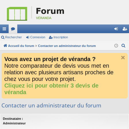
ac
Rechercher
or
Connexion
Inscription
on
ns
R
co
Accueil du forum
u
Contacter un administrateur du forum
ne
cri
e
ur
m
xi
pti
Vous avez un projet de véranda ?
c
ci
s
on
on
Notre comparateur de devis vous met en
h
relation avec plusieurs artisans proches de
e
s
r
chez vous pour votre projet.
c
Cliquez ici pour obtenir 3 devis de
h
véranda
e
r
Contacter un administrateur du forum
Destinataire :
Administrateur