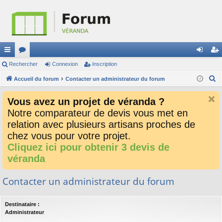
ac
Rechercher
or
Connexion
Inscription
on
ns
R
co
Accueil du forum
u
Contacter un administrateur du forum
ne
cri
e
ur
m
xi
pti
Vous avez un projet de véranda ?
c
ci
s
on
on
Notre comparateur de devis vous met en
h
relation avec plusieurs artisans proches de
e
s
r
chez vous pour votre projet.
c
Cliquez ici pour obtenir 3 devis de
h
véranda
e
r
Contacter un administrateur du forum
Destinataire :
Administrateur