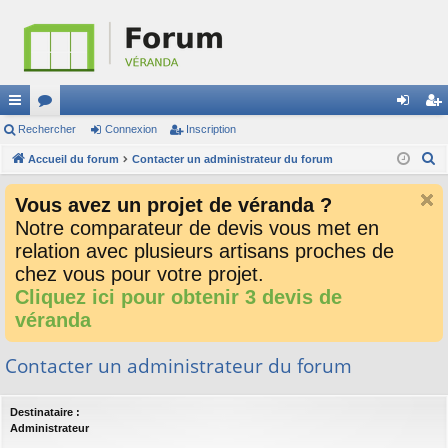
ac
Rechercher
or
Connexion
Inscription
on
ns
R
co
Accueil du forum
u
Contacter un administrateur du forum
ne
cri
e
ur
m
xi
pti
Vous avez un projet de véranda ?
c
ci
s
on
on
Notre comparateur de devis vous met en
h
relation avec plusieurs artisans proches de
e
s
r
chez vous pour votre projet.
c
Cliquez ici pour obtenir 3 devis de
h
véranda
e
r
Contacter un administrateur du forum
Destinataire :
Administrateur