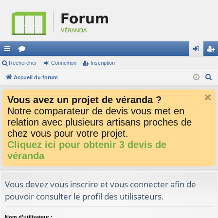
ac
Rechercher
or
Connexion
Inscription
on
ns
R
co
Accueil du forum
u
ne
cri
e
ur
m
xi
pti
Vous avez un projet de véranda ?
c
ci
s
on
on
Notre comparateur de devis vous met en
h
relation avec plusieurs artisans proches de
e
s
r
chez vous pour votre projet.
c
Cliquez ici pour obtenir 3 devis de
h
véranda
e
r
Vous devez vous inscrire et vous connecter afin de
pouvoir consulter le profil des utilisateurs.
Nom d’utilisateur :