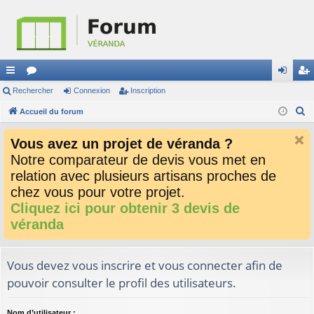
ac
Rechercher
or
Connexion
Inscription
on
ns
R
co
Accueil du forum
u
ne
cri
e
ur
m
xi
pti
Vous avez un projet de véranda ?
c
ci
s
on
on
Notre comparateur de devis vous met en
h
relation avec plusieurs artisans proches de
e
s
r
chez vous pour votre projet.
c
Cliquez ici pour obtenir 3 devis de
h
véranda
e
r
Vous devez vous inscrire et vous connecter afin de
pouvoir consulter le profil des utilisateurs.
Nom d’utilisateur :