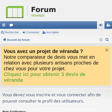
ac
Rechercher
or
Connexion
Inscription
on
ns
R
co
Accueil du forum
u
ne
cri
e
ur
m
xi
pti
Vous avez un projet de véranda ?
c
ci
s
on
on
Notre comparateur de devis vous met en
h
relation avec plusieurs artisans proches de
e
s
r
chez vous pour votre projet.
c
Cliquez ici pour obtenir 3 devis de
h
véranda
e
r
Vous devez vous inscrire et vous connecter afin de
pouvoir consulter le profil des utilisateurs.
Nom d’utilisateur :