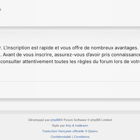
n
r. L’inscription est rapide et vous offre de nombreux avantages
. Avant de vous inscrire, assurez-vous d’avoir pris connaissance
consulter attentivement toutes les règles du forum lors de votr
Développé par
phpBB
® Forum Software © phpBB Limited
Style par
Arty
&
halilesen
Traduction française officielle
©
Qiaeru
Confidentialité
|
Conditions