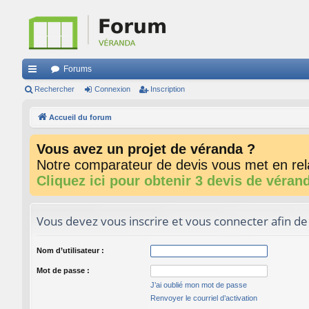
Forums
ac
Rechercher
Connexion
Inscription
co
Accueil du forum
ur
Vous avez un projet de véranda ?
ci
Notre comparateur de devis vous met en rela
s
Cliquez ici pour obtenir 3 devis de véran
Vous devez vous inscrire et vous connecter afin de p
Nom d’utilisateur :
Mot de passe :
J’ai oublié mon mot de passe
Renvoyer le courriel d’activation