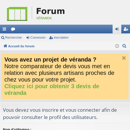
ac
Rechercher
or
Connexion
Inscription
on
ns
R
co
Accueil du forum
u
ne
cri
e
ur
m
xi
pti
Vous avez un projet de véranda ?
c
ci
s
on
on
Notre comparateur de devis vous met en
h
relation avec plusieurs artisans proches de
e
s
r
chez vous pour votre projet.
c
Cliquez ici pour obtenir 3 devis de
h
véranda
e
r
Vous devez vous inscrire et vous connecter afin de
pouvoir consulter le profil des utilisateurs.
Nom d’utilisateur :