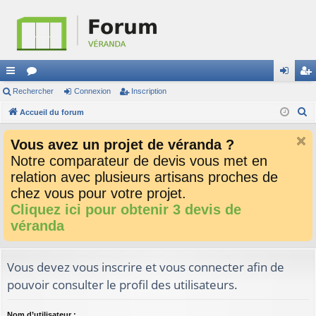
ac
Rechercher
or
Connexion
Inscription
on
ns
R
co
Accueil du forum
u
ne
cri
e
ur
m
xi
pti
Vous avez un projet de véranda ?
c
ci
s
on
on
Notre comparateur de devis vous met en
h
relation avec plusieurs artisans proches de
e
s
r
chez vous pour votre projet.
c
Cliquez ici pour obtenir 3 devis de
h
véranda
e
r
Vous devez vous inscrire et vous connecter afin de
pouvoir consulter le profil des utilisateurs.
Nom d’utilisateur :