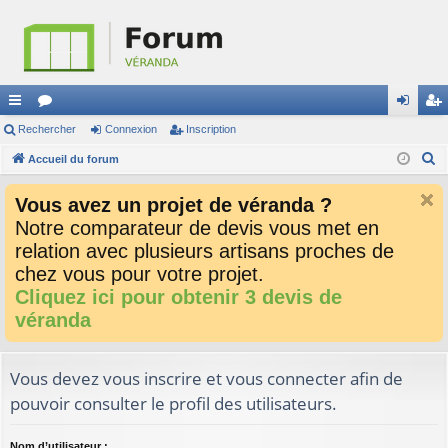
ac
Rechercher
or
Connexion
Inscription
on
ns
R
co
Accueil du forum
u
ne
cri
e
ur
m
xi
pti
Vous avez un projet de véranda ?
c
ci
s
on
on
Notre comparateur de devis vous met en
h
relation avec plusieurs artisans proches de
e
s
r
chez vous pour votre projet.
c
Cliquez ici pour obtenir 3 devis de
h
véranda
e
r
Vous devez vous inscrire et vous connecter afin de
pouvoir consulter le profil des utilisateurs.
Nom d’utilisateur :