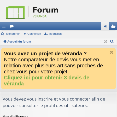
ac
Rechercher
or
Connexion
Inscription
on
ns
R
co
Accueil du forum
u
ne
cri
e
ur
m
xi
pti
Vous avez un projet de véranda ?
c
ci
s
on
on
Notre comparateur de devis vous met en
h
relation avec plusieurs artisans proches de
e
s
r
chez vous pour votre projet.
c
Cliquez ici pour obtenir 3 devis de
h
véranda
e
r
Vous devez vous inscrire et vous connecter afin de
pouvoir consulter le profil des utilisateurs.
Nom d’utilisateur :