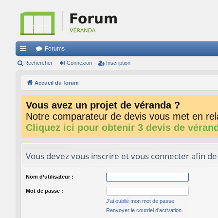
Forums
ac
Rechercher
Connexion
Inscription
co
Accueil du forum
ur
Vous avez un projet de véranda ?
ci
Notre comparateur de devis vous met en rela
s
Cliquez ici pour obtenir 3 devis de véran
Vous devez vous inscrire et vous connecter afin de p
Nom d’utilisateur :
Mot de passe :
J’ai oublié mon mot de passe
Renvoyer le courriel d’activation