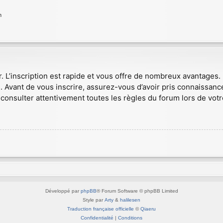
n
r. L’inscription est rapide et vous offre de nombreux avantages
. Avant de vous inscrire, assurez-vous d’avoir pris connaissance
consulter attentivement toutes les règles du forum lors de votr
Développé par
phpBB
® Forum Software © phpBB Limited
Style par
Arty
&
halilesen
Traduction française officielle
©
Qiaeru
Confidentialité
|
Conditions