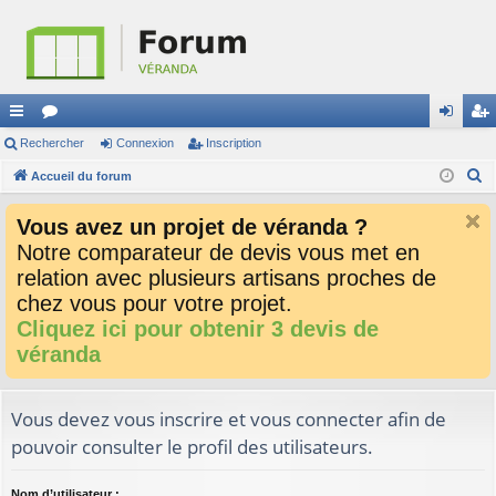
ac
Rechercher
or
Connexion
Inscription
on
ns
R
co
Accueil du forum
u
ne
cri
e
ur
m
xi
pti
Vous avez un projet de véranda ?
c
ci
s
on
on
Notre comparateur de devis vous met en
h
relation avec plusieurs artisans proches de
e
s
r
chez vous pour votre projet.
c
Cliquez ici pour obtenir 3 devis de
h
véranda
e
r
Vous devez vous inscrire et vous connecter afin de
pouvoir consulter le profil des utilisateurs.
Nom d’utilisateur :