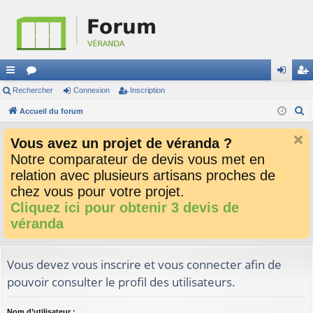
ac
Rechercher
or
Connexion
Inscription
on
ns
R
co
Accueil du forum
u
ne
cri
e
ur
m
xi
pti
Vous avez un projet de véranda ?
c
ci
s
on
on
Notre comparateur de devis vous met en
h
relation avec plusieurs artisans proches de
e
s
r
chez vous pour votre projet.
c
Cliquez ici pour obtenir 3 devis de
h
véranda
e
r
Vous devez vous inscrire et vous connecter afin de
pouvoir consulter le profil des utilisateurs.
Nom d’utilisateur :