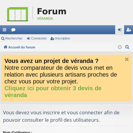
ac
Rechercher
or
Connexion
Inscription
on
ns
R
co
Accueil du forum
u
ne
cri
e
ur
m
xi
pti
Vous avez un projet de véranda ?
c
ci
s
on
on
Notre comparateur de devis vous met en
h
relation avec plusieurs artisans proches de
e
s
r
chez vous pour votre projet.
c
Cliquez ici pour obtenir 3 devis de
h
véranda
e
r
Vous devez vous inscrire et vous connecter afin de
pouvoir consulter le profil des utilisateurs.
Nom d’utilisateur :