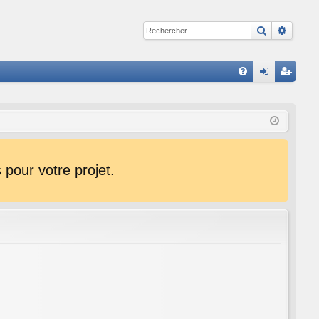
Recherche
Reche
R
FA
on
ns
Q
ne
cri
xi
pti
on
on
pour votre projet.