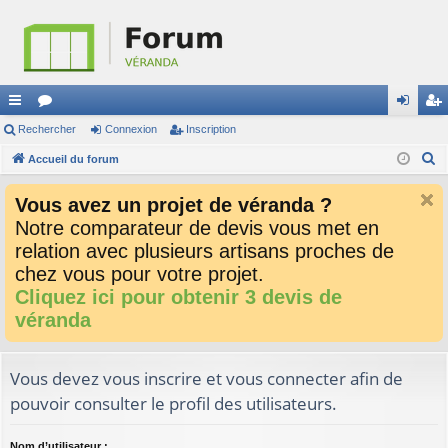
ac
Rechercher
or
Connexion
Inscription
on
ns
R
co
Accueil du forum
u
ne
cri
e
ur
m
xi
pti
Vous avez un projet de véranda ?
c
ci
s
on
on
Notre comparateur de devis vous met en
h
relation avec plusieurs artisans proches de
e
s
r
chez vous pour votre projet.
c
Cliquez ici pour obtenir 3 devis de
h
véranda
e
r
Vous devez vous inscrire et vous connecter afin de
pouvoir consulter le profil des utilisateurs.
Nom d’utilisateur :