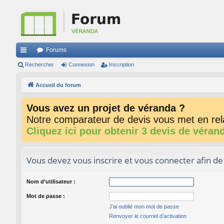
Forums
ac
Rechercher
Connexion
Inscription
co
Accueil du forum
ur
Vous avez un projet de véranda ?
ci
Notre comparateur de devis vous met en rela
s
Cliquez ici pour obtenir 3 devis de véran
Vous devez vous inscrire et vous connecter afin de p
Nom d’utilisateur :
Mot de passe :
J’ai oublié mon mot de passe
Renvoyer le courriel d’activation