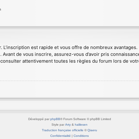
n
r. L’inscription est rapide et vous offre de nombreux avantages
. Avant de vous inscrire, assurez-vous d’avoir pris connaissance
consulter attentivement toutes les règles du forum lors de votr
Développé par
phpBB
® Forum Software © phpBB Limited
Style par
Arty
&
halilesen
Traduction française officielle
©
Qiaeru
Confidentialité
|
Conditions