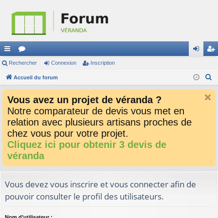
ac
Rechercher
or
Connexion
Inscription
on
ns
R
co
Accueil du forum
u
ne
cri
e
ur
m
xi
pti
Vous avez un projet de véranda ?
c
ci
s
on
on
Notre comparateur de devis vous met en
h
relation avec plusieurs artisans proches de
e
s
r
chez vous pour votre projet.
c
Cliquez ici pour obtenir 3 devis de
h
véranda
e
r
Vous devez vous inscrire et vous connecter afin de
pouvoir consulter le profil des utilisateurs.
Nom d’utilisateur :