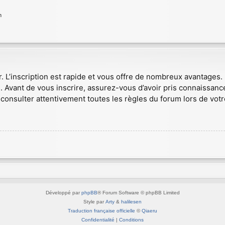
n
r. L’inscription est rapide et vous offre de nombreux avantages
. Avant de vous inscrire, assurez-vous d’avoir pris connaissance
consulter attentivement toutes les règles du forum lors de votr
Développé par
phpBB
® Forum Software © phpBB Limited
Style par
Arty
&
halilesen
Traduction française officielle
©
Qiaeru
Confidentialité
|
Conditions