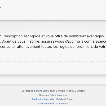
n
r. L’inscription est rapide et vous offre de nombreux avantages
. Avant de vous inscrire, assurez-vous d’avoir pris connaissance
consulter attentivement toutes les règles du forum lors de votr
Développé par
phpBB
® Forum Software © phpBB Limited
Style par
Arty
&
halilesen
Traduction française officielle
©
Qiaeru
Confidentialité
|
Conditions