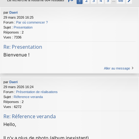
2
3
4
5
46
1
Su
La recherche a retourné 684 résultats
…
par
Daeri
29 mars 2026 16:25
Forum :
Par où commencer ?
Sujet :
Presentation
Réponses :
2
Vues :
7336
Re: Presentation
Bienvenue !
Aller au message
par
Daeri
29 mars 2026 16:24
Forum :
Présentation de réalisations
Sujet :
Réference veranda
Réponses :
2
Vues :
6272
Re: Réference veranda
Hello,
Il n'y a plus de photo (album inexistant).