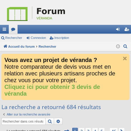
ac
Rechercher
or
Connexion
Inscription
on
ns
R
co
Accueil du forum
u
Rechercher
ne
cri
e
ur
m
xi
pti
Vous avez un projet de véranda ?
c
ci
s
on
on
Notre comparateur de devis vous met en
h
relation avec plusieurs artisans proches de
e
s
r
chez vous pour votre projet.
c
Cliquez ici pour obtenir 3 devis de
h
véranda
e
r
La recherche a retourné 684 résultats
Aller sur la recherche avancée
Rechercher
Recherche avancée
Page
1
sur
46