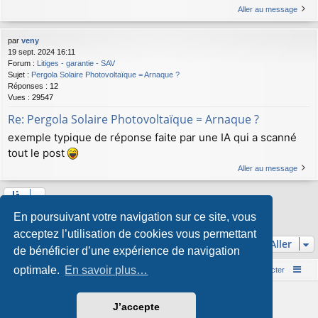
Aller au message
par
veny
19 sept. 2024 16:11
Forum :
Litiges - garantie - SAV
Sujet :
Pergola Solaire Photovoltaïque = Arnaque ?
Réponses :
12
Vues :
29547
Re: Pergola Solaire Photovoltaïque = Arnaque ?
exemple typique de réponse faite par une IA qui a scanné
tout le post
Aller au message
2
3
1
Suivant
En poursuivant votre navigation sur ce site, vous
La recherche a retourné 33 résultats
acceptez l’utilisation de cookies vous permettant
Aller
de bénéficier d’une expérience de navigation
optimale.
En savoir plus…
Accueil du forum
Nous contacter
Développé par
phpBB
® Forum Software © phpBB Limited
J’accepte
Style par
Arty
&
halilesen