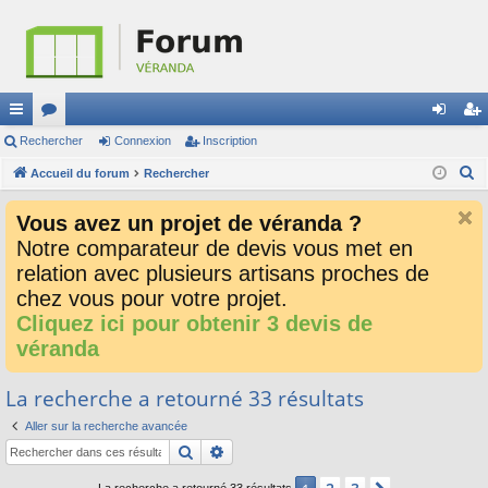
ac
Rechercher
or
Connexion
Inscription
on
ns
R
co
Accueil du forum
u
Rechercher
ne
cri
e
ur
m
xi
pti
Vous avez un projet de véranda ?
c
ci
s
on
on
Notre comparateur de devis vous met en
h
relation avec plusieurs artisans proches de
e
s
r
chez vous pour votre projet.
c
Cliquez ici pour obtenir 3 devis de
h
véranda
e
r
La recherche a retourné 33 résultats
Aller sur la recherche avancée
Rechercher
Recherche avancée