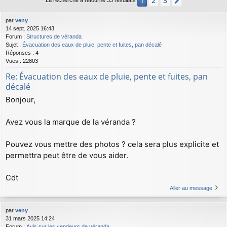
2
3
1
Suivant
La recherche a retourné 33 résultats
par
veny
14 sept. 2025 16:43
Forum :
Structures de véranda
Sujet :
Évacuation des eaux de pluie, pente et fuites, pan décalé
Réponses :
4
Vues :
22803
Re: Évacuation des eaux de pluie, pente et fuites, pan
décalé
Bonjour,
Avez vous la marque de la véranda ?
Pouvez vous mettre des photos ? cela sera plus explicite et
permettra peut être de vous aider.
Cdt
Aller au message
par
veny
31 mars 2025 14:24
Forum :
Avis sur les vendeurs de véranda