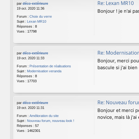
Re: Lexan MR10
par
déco-extérieure
19 oct. 2020 11:36
Bonjour ! je n'ai p
Forum :
Choix du verre
Sujet :
Lexan MR10
Réponses :
8
Vues :
17798
Re: Modernisatio
par
déco-extérieure
19 oct. 2020 11:33
Bonjour, merci pou
Forum :
Présentation de réalisations
bascule si j'ai bien
Sujet :
Modernisation veranda
Réponses :
8
Vues :
17703
Re: Nouveau foru
par
déco-extérieure
19 oct. 2020 11:31
Bonjour et merci po
Forum :
Amélioration du site
novice, mais là j'a
Sujet :
Nouveau forum, nouveau look !
Réponses :
57
Vues :
1462301