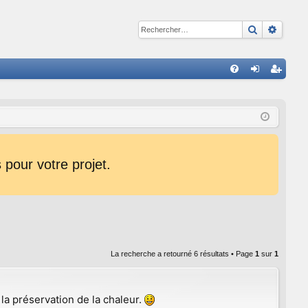
Recherche
Reche
R
FA
on
ns
Q
ne
cri
xi
pti
on
on
pour votre projet.
La recherche a retourné 6 résultats • Page
1
sur
1
 la préservation de la chaleur.