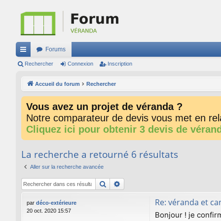
Forums
ac
Rechercher
Connexion
Inscription
co
Accueil du forum
Rechercher
ur
Vous avez un projet de véranda ?
ci
Notre comparateur de devis vous met en rela
s
Cliquez ici pour obtenir 3 devis de véran
La recherche a retourné 6 résultats
Aller sur la recherche avancée
Rechercher
Recherche avancée
Re: véranda et ca
par
déco-extérieure
20 oct. 2020 15:57
Bonjour ! je confir