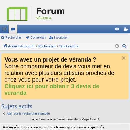
ac
Rechercher
or
Connexion
Inscription
on
ns
R
co
Accueil du forum
u
Rechercher
Sujets actifs
ne
cri
e
ur
m
xi
pti
Vous avez un projet de véranda ?
c
ci
s
on
on
Notre comparateur de devis vous met en
h
relation avec plusieurs artisans proches de
e
s
r
chez vous pour votre projet.
c
Cliquez ici pour obtenir 3 devis de
h
véranda
e
r
Sujets actifs
Aller sur la recherche avancée
La recherche a retourné 0 résultat • Page
1
sur
1
Aucun résultat ne correspond aux termes que vous avez spécifiés.