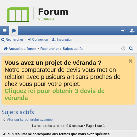
ac
Rechercher
or
Connexion
Inscription
on
ns
R
co
Accueil du forum
u
Rechercher
Sujets actifs
ne
cri
e
ur
m
xi
pti
Vous avez un projet de véranda ?
c
ci
s
on
on
Notre comparateur de devis vous met en
h
relation avec plusieurs artisans proches de
e
s
r
chez vous pour votre projet.
c
Cliquez ici pour obtenir 3 devis de
h
véranda
e
r
Sujets actifs
Aller sur la recherche avancée
La recherche a retourné 0 résultat • Page
1
sur
1
Aucun résultat ne correspond aux termes que vous avez spécifiés.