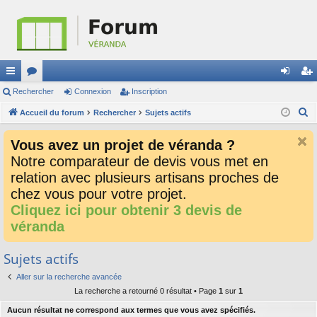
ac
Rechercher
or
Connexion
Inscription
on
ns
R
co
Accueil du forum
u
Rechercher
Sujets actifs
ne
cri
e
ur
m
xi
pti
Vous avez un projet de véranda ?
c
ci
s
on
on
Notre comparateur de devis vous met en
h
relation avec plusieurs artisans proches de
e
s
r
chez vous pour votre projet.
c
Cliquez ici pour obtenir 3 devis de
h
véranda
e
r
Sujets actifs
Aller sur la recherche avancée
La recherche a retourné 0 résultat • Page
1
sur
1
Aucun résultat ne correspond aux termes que vous avez spécifiés.