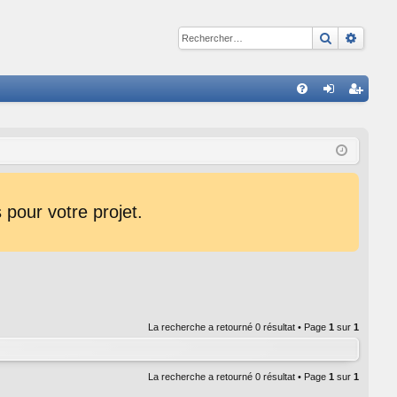
Recherche
Reche
R
FA
on
ns
Q
ne
cri
xi
pti
on
on
pour votre projet.
La recherche a retourné 0 résultat • Page
1
sur
1
La recherche a retourné 0 résultat • Page
1
sur
1