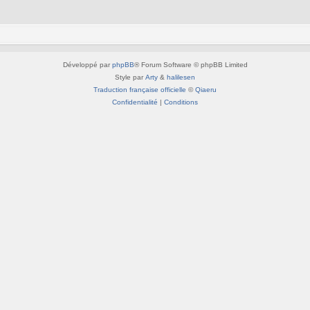
Développé par
phpBB
® Forum Software © phpBB Limited
Style par
Arty
&
halilesen
Traduction française officielle
©
Qiaeru
Confidentialité
|
Conditions