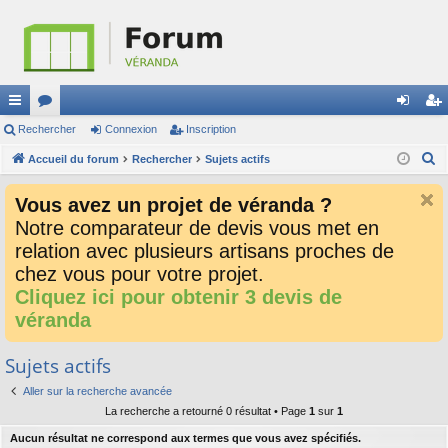
ac
Rechercher
or
Connexion
Inscription
on
ns
R
co
Accueil du forum
u
Rechercher
Sujets actifs
ne
cri
e
ur
m
xi
pti
Vous avez un projet de véranda ?
c
ci
s
on
on
Notre comparateur de devis vous met en
h
relation avec plusieurs artisans proches de
e
s
r
chez vous pour votre projet.
c
Cliquez ici pour obtenir 3 devis de
h
véranda
e
r
Sujets actifs
Aller sur la recherche avancée
La recherche a retourné 0 résultat • Page
1
sur
1
Aucun résultat ne correspond aux termes que vous avez spécifiés.